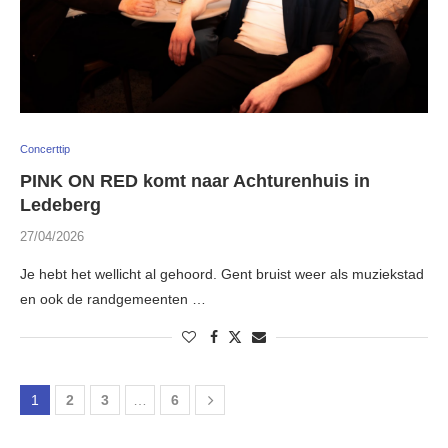
Concerttip
PINK ON RED komt naar Achturenhuis in
Ledeberg
27/04/2026
Je hebt het wellicht al gehoord. Gent bruist weer als muziekstad
en ook de randgemeenten …
1
2
3
…
6