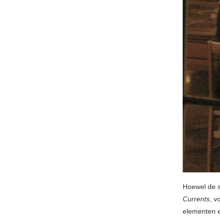
Hoewel de s
Currents
, v
elementen en