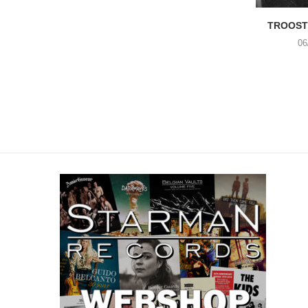
TROOST 
06