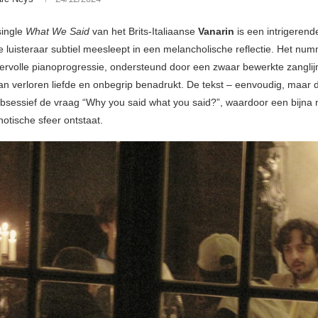
single
What We Said
van het Brits-Italiaanse
Vanarin
is een intrigerend
de luisteraar subtiel meesleept in een melancholische reflectie. Het nu
ervolle pianoprogressie, ondersteund door een zwaar bewerkte zanglij
an verloren liefde en onbegrip benadrukt. De tekst – eenvoudig, maar d
obsessief de vraag “Why you said what you said?”, waardoor een bijna
otische sfeer ontstaat.