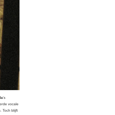
la
’s
erde vocale
Toch blijft