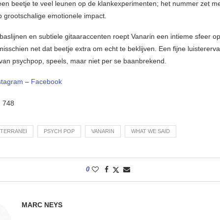
een beetje te veel leunen op de klankexperimenten; het nummer zet me
p grootschalige emotionele impact.
aslijnen en subtiele gitaaraccenten roept Vanarin een intieme sfeer o
misschien net dat beetje extra om echt te beklijven. Een fijne luistererv
 van psychpop, speels, maar niet per se baanbrekend.
stagram
–
Facebook
:
748
TTERRANEI
PSYCH POP
VANARIN
WHAT WE SAID
0
MARC NEYS