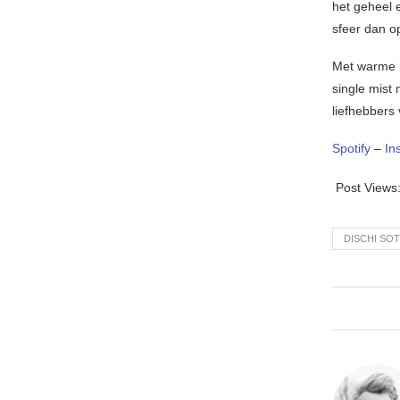
het geheel 
sfeer dan o
Met warme b
single mist 
liefhebbers
Spotify
–
In
Post Views
DISCHI SO