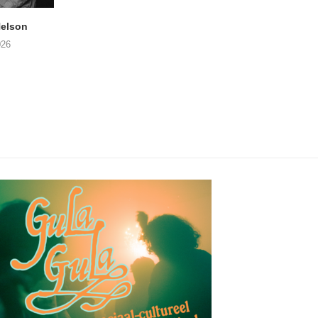
elson
ANDRIES BOONE –
FÄM – Better Late 
Lamprohiza Splendidula
Never
026
(Trad Records)
02/08/2026
03/08/2026