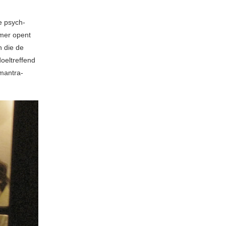
e psych-
mmer opent
n die de
oeltreffend
 mantra-