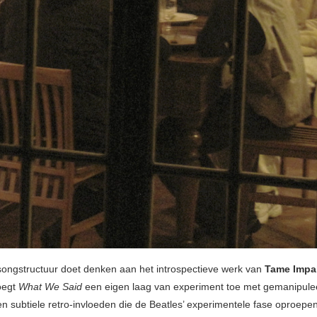
ongstructuur doet denken aan het introspectieve werk van
Tame Impa
oegt
What We Said
een eigen laag van experiment toe met gemanipule
 subtiele retro-invloeden die de Beatles’ experimentele fase oproepen. 