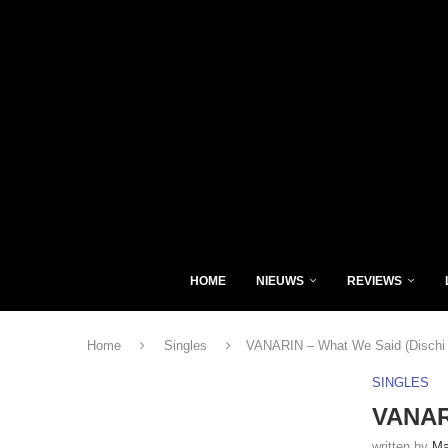
HOME
NIEUWS
REVIEWS
Home
Singles
VANARIN – What We Said (Dischi S
SINGLES
VANARI
written by
Ma