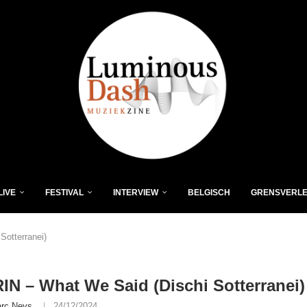
LIVE
FESTIVAL
INTERVIEW
BELGISCH
GRENSVERL
otterranei)
N – What We Said (Dischi Sotterranei)
rc Neys
24/12/2024