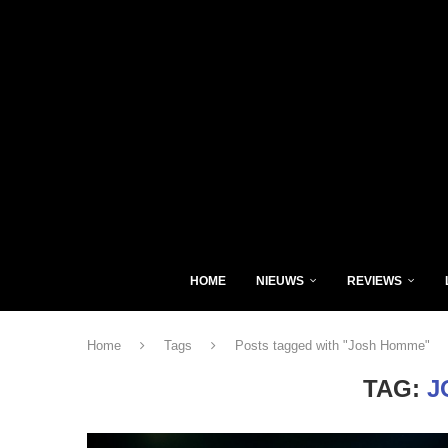
HOME
NIEUWS
REVIEWS
Home
Tags
Posts tagged with "Josh Homme"
TAG:
J