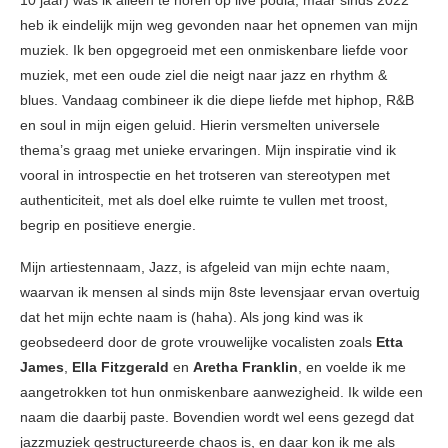
10 jaar) was ik alleen te horen op live podia, maar sinds 2022
heb ik eindelijk mijn weg gevonden naar het opnemen van mijn
muziek. Ik ben opgegroeid met een onmiskenbare liefde voor
muziek, met een oude ziel die neigt naar jazz en rhythm &
blues. Vandaag combineer ik die diepe liefde met hiphop, R&B
en soul in mijn eigen geluid. Hierin versmelten universele
thema’s graag met unieke ervaringen. Mijn inspiratie vind ik
vooral in introspectie en het trotseren van stereotypen met
authenticiteit, met als doel elke ruimte te vullen met troost,
begrip en positieve energie.
Mijn artiestennaam, Jazz, is afgeleid van mijn echte naam,
waarvan ik mensen al sinds mijn 8ste levensjaar ervan overtuig
dat het mijn echte naam is (haha). Als jong kind was ik
geobsedeerd door de grote vrouwelijke vocalisten zoals
Etta
James
,
Ella Fitzgerald
en
Aretha Franklin
, en voelde ik me
aangetrokken tot hun onmiskenbare aanwezigheid. Ik wilde een
naam die daarbij paste. Bovendien wordt wel eens gezegd dat
jazzmuziek gestructureerde chaos is, en daar kon ik me als