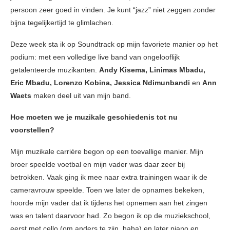
persoon zeer goed in vinden. Je kunt “jazz” niet zeggen zonder
bijna tegelijkertijd te glimlachen.
Deze week sta ik op Soundtrack op mijn favoriete manier op het
podium: met een volledige live band van ongelooflijk
getalenteerde muzikanten.
Andy Kisema, Linimas Mbadu,
Eric Mbadu, Lorenzo Kobina, Jessica Ndimunbandi
en
Ann
Waets
maken deel uit van mijn band.
Hoe moeten we je muzikale geschiedenis tot nu
voorstellen?
Mijn muzikale carrière begon op een toevallige manier. Mijn
broer speelde voetbal en mijn vader was daar zeer bij
betrokken. Vaak ging ik mee naar extra trainingen waar ik de
cameravrouw speelde. Toen we later de opnames bekeken,
hoorde mijn vader dat ik tijdens het opnemen aan het zingen
was en talent daarvoor had. Zo begon ik op de muziekschool,
eerst met cello (om anders te zijn, haha) en later piano en