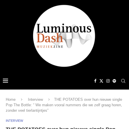
Home
Interview
THE POTATOES over hun nieuwe single
Pop The Bottle: “ We maken vooral nummers die we zelf graag horen,
zonder veel tierlantijntjes”
INTERVIEW