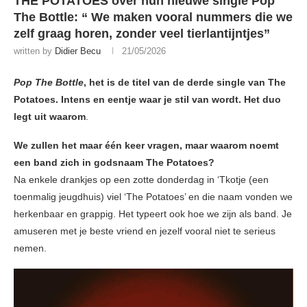
THE POTATOES over hun nieuwe single Pop
The Bottle: “ We maken vooral nummers die we
zelf graag horen, zonder veel tierlantijntjes”
written by
Didier Becu
21/05/2026
Pop The Bottle
, het is de titel van de derde single van The
Potatoes. Intens en eentje waar je stil van wordt. Het duo
legt uit waarom
.
We zullen het maar één keer vragen, maar waarom noemt
een band zich in godsnaam The Potatoes?
Na enkele drankjes op een zotte donderdag in ‘Tkotje (een
toenmalig jeugdhuis) viel ‘The Potatoes’ en die naam vonden we
herkenbaar en grappig. Het typeert ook hoe we zijn als band. Je
amuseren met je beste vriend en jezelf vooral niet te serieus
nemen.