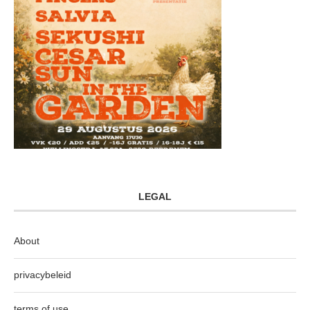
LEGAL
About
privacybeleid
terms of use