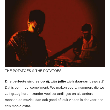
THE POTATOES © THE POTATOES
Drie perfecte singles op rij, zijn jullie zich daarvan bewust?
Dat is een mooi compliment. We maken vooral nummers die we
zelf graag horen, zonder veel tierlantijntjes en als andere
mensen de muziek dan ook goed of leuk vinden is dat voor ons
een mooie extra
.