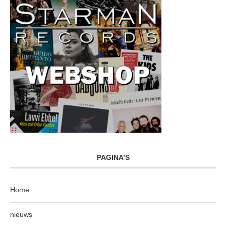
PAGINA’S
Home
nieuws