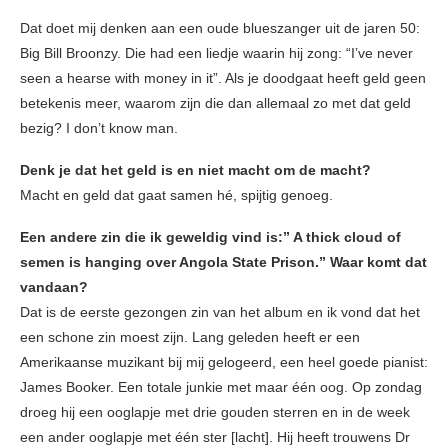
Dat doet mij denken aan een oude blueszanger uit de jaren 50:
Big Bill Broonzy. Die had een liedje waarin hij zong: “I’ve never
seen a hearse with money in it”. Als je doodgaat heeft geld geen
betekenis meer, waarom zijn die dan allemaal zo met dat geld
bezig? I don’t know man.
Denk je dat het geld is en niet macht om de macht?
Macht en geld dat gaat samen hé, spijtig genoeg.
Een andere zin die ik geweldig vind is:” A thick cloud of
semen is hanging over Angola State Prison.” Waar komt dat
vandaan?
Dat is de eerste gezongen zin van het album en ik vond dat het
een schone zin moest zijn. Lang geleden heeft er een
Amerikaanse muzikant bij mij gelogeerd, een heel goede pianist:
James Booker. Een totale junkie met maar één oog. Op zondag
droeg hij een ooglapje met drie gouden sterren en in de week
een ander ooglapje met één ster [lacht]. Hij heeft trouwens Dr