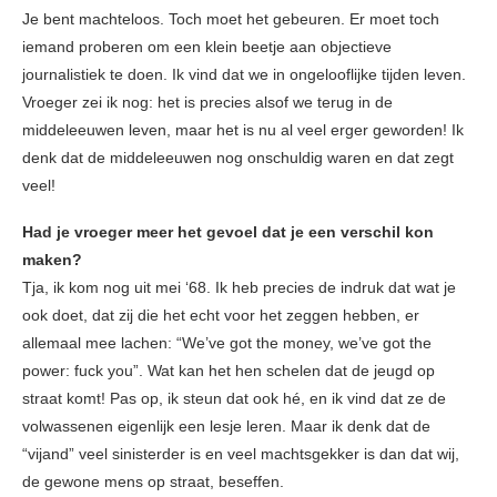
Je bent machteloos. Toch moet het gebeuren. Er moet toch
iemand proberen om een klein beetje aan objectieve
journalistiek te doen. Ik vind dat we in ongelooflijke tijden leven.
Vroeger zei ik nog: het is precies alsof we terug in de
middeleeuwen leven, maar het is nu al veel erger geworden! Ik
denk dat de middeleeuwen nog onschuldig waren en dat zegt
veel!
Had je vroeger meer het gevoel dat je een verschil kon
maken?
Tja, ik kom nog uit mei ‘68. Ik heb precies de indruk dat wat je
ook doet, dat zij die het echt voor het zeggen hebben, er
allemaal mee lachen: “We’ve got the money, we’ve got the
power: fuck you”. Wat kan het hen schelen dat de jeugd op
straat komt! Pas op, ik steun dat ook hé, en ik vind dat ze de
volwassenen eigenlijk een lesje leren. Maar ik denk dat de
“vijand” veel sinisterder is en veel machtsgekker is dan dat wij,
de gewone mens op straat, beseffen.