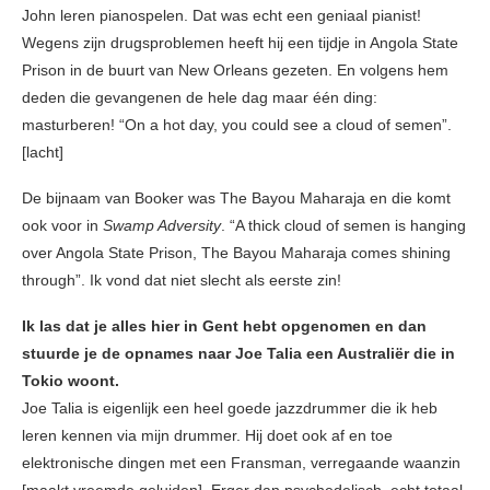
John leren pianospelen. Dat was echt een geniaal pianist!
Wegens zijn drugsproblemen heeft hij een tijdje in Angola State
Prison in de buurt van New Orleans gezeten. En volgens hem
deden die gevangenen de hele dag maar één ding:
masturberen! “On a hot day, you could see a cloud of semen”.
[lacht]
De bijnaam van Booker was The Bayou Maharaja en die komt
ook voor in
Swamp Adversity
. “A thick cloud of semen is hanging
over Angola State Prison, The Bayou Maharaja comes shining
through”. Ik vond dat niet slecht als eerste zin!
Ik las dat je alles hier in Gent hebt opgenomen en dan
stuurde je de opnames naar Joe Talia een Australiër die in
Tokio woont.
Joe Talia is eigenlijk een heel goede jazzdrummer die ik heb
leren kennen via mijn drummer. Hij doet ook af en toe
elektronische dingen met een Fransman, verregaande waanzin