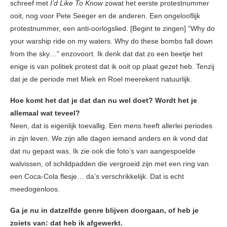
schreef met
I’d Like To Know
zowat het eerste protestnummer
ooit, nog voor Pete Seeger en de anderen. Een ongelooflijk
protestnummer, een anti-oorlogslied. [Begint te zingen] “Why do
your warship ride on my waters. Why do these bombs fall down
from the sky…” enzovoort. Ik denk dat dat zo een beetje het
enige is van politiek protest dat ik ooit op plaat gezet heb. Tenzij
dat je de periode met Miek en Roel meerekent natuurlijk.
Hoe komt het dat je dat dan nu wel doet? Wordt het je
allemaal wat teveel?
Neen, dat is eigenlijk toevallig. Een mens heeft allerlei periodes
in zijn leven. We zijn alle dagen iemand anders en ik vond dat
dat nu gepast was. Ik zie ook die foto’s van aangespoelde
walvissen, of schildpadden die vergroeid zijn met een ring van
een Coca-Cola flesje… da’s verschrikkelijk. Dat is echt
meedogenloos.
Ga je nu in datzelfde genre blijven doorgaan, of heb je
zoiets van: dat heb ik afgewerkt.