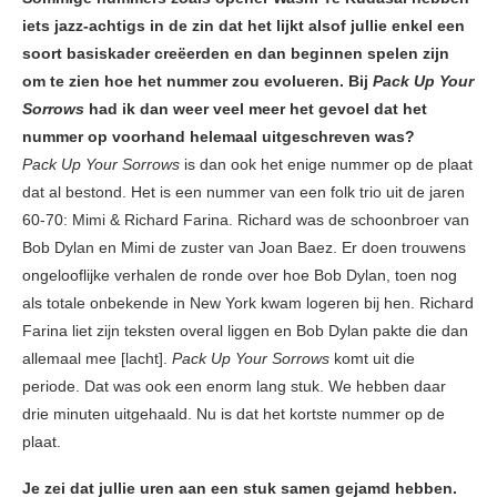
iets jazz-achtigs in de zin dat het lijkt alsof jullie enkel een
soort basiskader creëerden en dan beginnen spelen zijn
om te zien hoe het nummer zou evolueren. Bij
Pack Up Your
Sorrows
had ik dan weer veel meer het gevoel dat het
nummer op voorhand helemaal uitgeschreven was?
Pack Up Your Sorrows
is dan ook het enige nummer op de plaat
dat al bestond. Het is een nummer van een folk trio uit de jaren
60-70: Mimi & Richard Farina. Richard was de schoonbroer van
Bob Dylan en Mimi de zuster van Joan Baez. Er doen trouwens
ongelooflijke verhalen de ronde over hoe Bob Dylan, toen nog
als totale onbekende in New York kwam logeren bij hen. Richard
Farina liet zijn teksten overal liggen en Bob Dylan pakte die dan
allemaal mee [lacht].
Pack Up Your Sorrows
komt uit die
periode. Dat was ook een enorm lang stuk. We hebben daar
drie minuten uitgehaald. Nu is dat het kortste nummer op de
plaat.
Je zei dat jullie uren aan een stuk samen gejamd hebben.