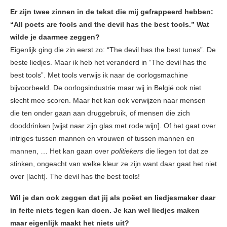
Er zijn twee zinnen in de tekst die mij gefrappeerd hebben:
“All poets are fools and the devil has the best tools.” Wat
wilde je daarmee zeggen?
Eigenlijk ging die zin eerst zo: “The devil has the best tunes”. De
beste liedjes. Maar ik heb het veranderd in “The devil has the
best tools”. Met tools verwijs ik naar de oorlogsmachine
bijvoorbeeld. De oorlogsindustrie maar wij in België ook niet
slecht mee scoren. Maar het kan ook verwijzen naar mensen
die ten onder gaan aan druggebruik, of mensen die zich
dooddrinken [wijst naar zijn glas met rode wijn]. Of het gaat over
intriges tussen mannen en vrouwen of tussen mannen en
mannen, … Het kan gaan over
politiekers
die liegen tot dat ze
stinken, ongeacht van welke kleur ze zijn want daar gaat het niet
over [lacht]. The devil has the best tools!
Wil je dan ook zeggen dat jij als poëet en liedjesmaker daar
in feite niets tegen kan doen. Je kan wel liedjes maken
maar eigenlijk maakt het niets uit?