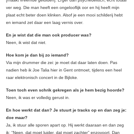
[maakt vreemde geluiden]. Erger dan psychedelisch, echt totaal
ver weg. Die man heeft een ongelooflijk oor en hij heeft mijn
plaat echt beter doen klinken. Alsof je een mooi schilderij hebt
en iemand zet daar een laag vernis over.
En je wist dat die man ook producer was?
Neen, ik wist dat niet.
Hoe kom je dan bij zo iemand?
Via mijn drummer die zei: je moet dat daar laten doen. Pas
nadien heb ik Joe Talia hier in Gent ontmoet, tijdens een heel
raar elektronisch concert in de Bijloke.
Toen toch even schrik gekregen als je hem bezig hoorde?
Neen, ik was er volledig gerust in.
En hoe werkt dat dan? Je stuurt je tracks op en dan zeg je:
doe maar?
Ja, ik stuur alle sporen apart op. Hij werkt daaraan en dan zeg
ik: “Neen, dat moet luider, dat moet zachter” enzovoort. Dan