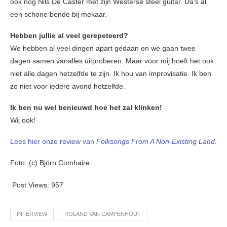
ook nog Nils De Caster met zijn Westerse steel guitar. Da’s al
een schone bende bij mekaar.
Hebben jullie al veel gerepeteerd?
We hebben al veel dingen apart gedaan en we gaan twee
dagen samen vanalles uitproberen. Maar voor mij hoeft het ook
niet alle dagen hetzelfde te zijn. Ik hou van improvisatie. Ik ben
zo niet voor iedere avond hetzelfde.
Ik ben nu wel benieuwd hoe het zal klinken!
Wij ook!
Lees hier onze review van
Folksongs From A Non-Existing Land
.
Foto: (c) Björn Comhaire
Post Views:
957
INTERVIEW
ROLAND VAN CAMPENHOUT