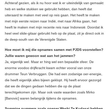
Achteraf gezien, als ik nu hoor wat ik er uiteindelijk van gemaakt
heb en welke stukken we gebruikt hebben, dan heeft dat
uiteraard te maken met veel op reis gaan. Het heeft te maken
met mijn eerste reizen naar Indië, met naar Afrika gaan, het
heeft te maken met mijn recente reis naar Indonesië. Doordat ik
heel veel slide-gitaar gebruikt heb op de plaat, zit je direct ook in
de deep-south van de Verenigde Staten.
Hoe moet ik mij die opnames samen met PJDS voorstellen?
Jullie waren gewoon wat aan het jammen?
Ja, eigenlijk wel. Maar er hing wel een bepaalde sfeer. De
enorme voodoo drijfkracht kwam echter vooral van onze
drummer Teun Verbruggen. Die had een zodanige oer-energie,
die heeft eigenlijk alles bijeen geklopt. Hij heeft ervoor gezorgd
dat we de dingen gedaan hebben die op de plaat
terechtgekomen zijn. Maar ook vaste waarden zoals Mirko
[Banovic] waren belangrijk tijdens de opnames.
Sommige nummers zoals opener Washi Te Kudasai hebben