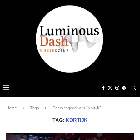
Home
Tags
Posts tagged with "Kortijk"
TAG:
KORTIJK