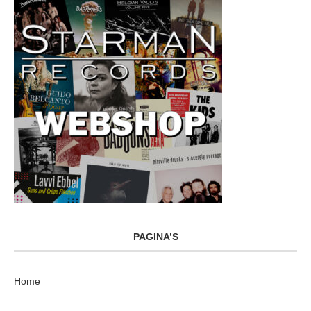
PAGINA’S
Home