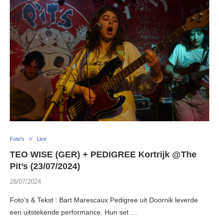
Foto's
Live
TEO WISE (GER) + PEDIGREE Kortrijk @The
Pit’s (23/07/2024)
28/07/2024
Foto’s & Tekst : Bart Marescaux Pedigree uit Doornik leverde
een uitstekende performance. Hun set …