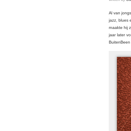
Al van jong
jazz, blues 
maakte hij z
jaar later v
BuitenBeen 