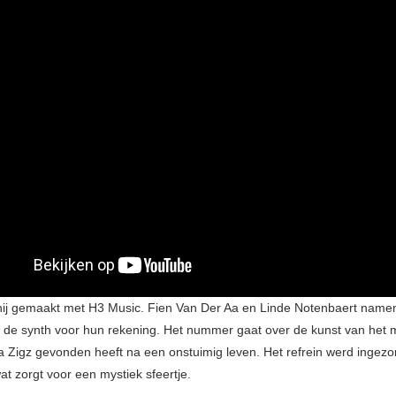
hij gemaakt met H3 Music. Fien Van Der Aa en Linde Notenbaert name
 de synth voor hun rekening. Het nummer gaat over de kunst van het 
va Zigz gevonden heeft na een onstuimig leven. Het refrein werd ingezo
at zorgt voor een mystiek sfeertje.