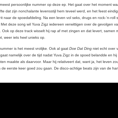
t meest persoonlijke nummer op deze ep. Het gaat over het moment w
te dat zijn nonchalante levensstijl hem teveel werd, en het feest eind
t naar de spoedafdeling. Na een leven vol seks, drugs en rock-‘n-roll 
. Met deze song wil Yuva Zigz iedereen verwittigen over de gevolgen v
. Ook op deze track wisselt hij rap af met zingen en dat levert, samen 
t, weer iets heel unieks op.
 nummer is het meest vrolijke. Ook al gaat
Doe Dat Ding
niet echt over v
gaat namelijk over de tijd nadat Yuva Zigz in de spoed belandde en hij
ten maakte als daarvoor. Maar hij relativeert dat, want ja, het leven zou
an de eerste keer goed zou gaan. De disco-achtige beats zijn van de ha