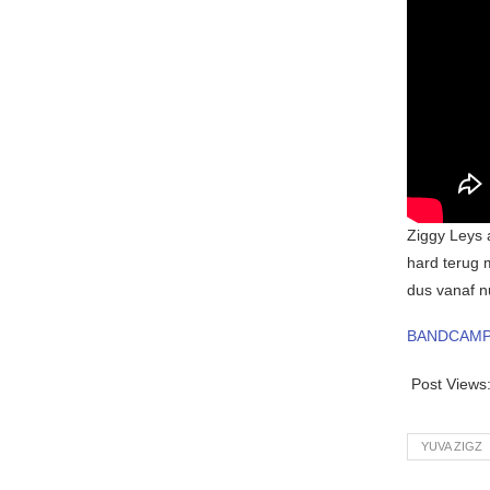
Ziggy Leys 
hard terug 
dus vanaf n
BANDCAM
Post Views
YUVA ZIGZ