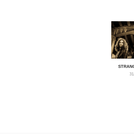
STRANG
31