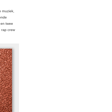
e muziek,
iende
 en twee
e rap crew