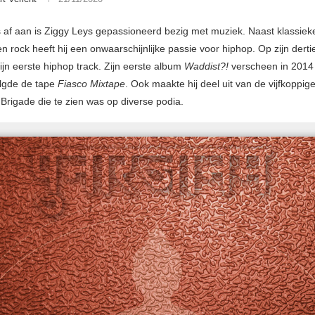
s af aan is Ziggy Leys gepassioneerd bezig met muziek. Naast klassiek
en rock heeft hij een onwaarschijnlijke passie voor hiphop. Op zijn dert
ijn eerste hiphop track. Zijn eerste album
Waddist?!
verscheen in 2014
olgde de tape
Fiasco Mixtape
. Ook maakte hij deel uit van de vijfkoppig
Brigade die te zien was op diverse podia.