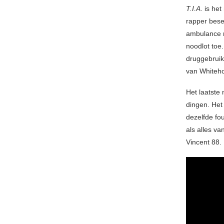
T.I.A
. is he
rapper besef
ambulance ri
noodlot toe
druggebruik
van Whiteho
Het laatste
dingen. Het 
dezelfde fou
als alles v
Vincent 88.