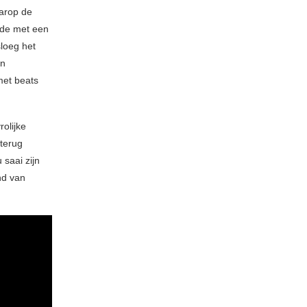
aarop de
igde met een
sloeg het
an
met beats
rolijke
 terug
 saai zijn
nd van