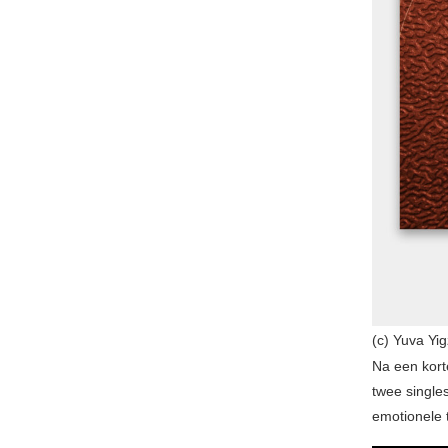
(c) Yuva Yig
Na een kort
twee single
emotionele 