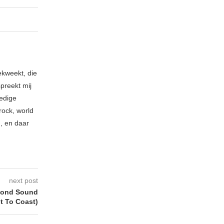
ekweekt, die
spreekt mij
ledige
rock, world
n, en daar
next post
ond Sound
t To Coast)