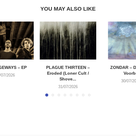
YOU MAY ALSO LIKE
EWAYS – EP
PLAGUE THIRTEEN –
ZONDAR – D
Eroded (Loner Cult /
Voorbi
/07/2026
Shove...
30/07/2
31/07/2026