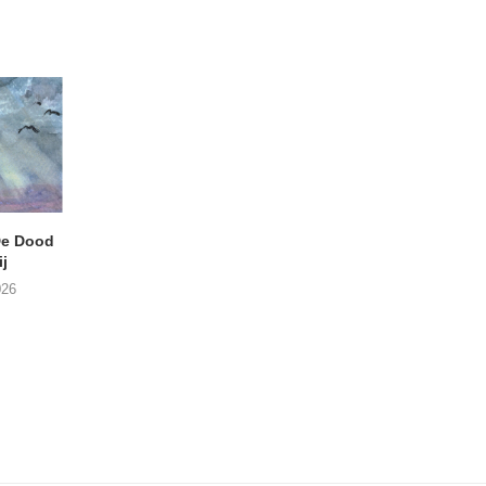
e Dood
DANIEL PEREZ – Why Is
THE SMALL SHIP
j
This Called Heaven?
Moneyfiller (Kowzi 
026
29/07/2026
28/07/2026