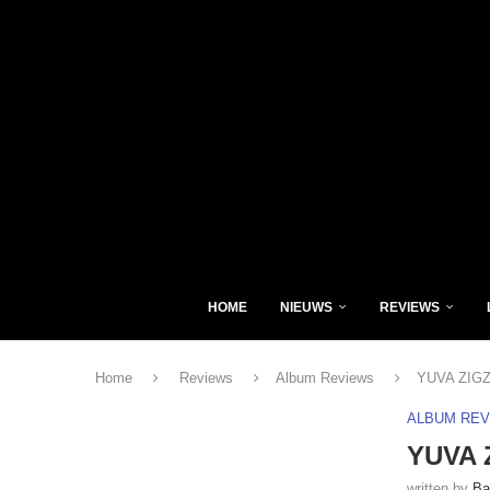
HOME
NIEUWS
REVIEWS
Home
Reviews
Album Reviews
YUVA ZIGZ 
ALBUM RE
YUVA Z
written by
Ba