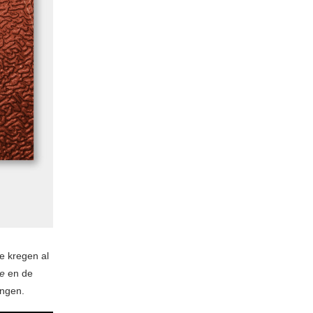
e kregen al
le
en de
ingen.