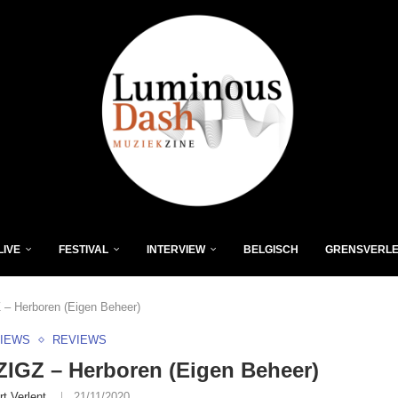
LIVE
FESTIVAL
INTERVIEW
BELGISCH
GRENSVERL
– Herboren (Eigen Beheer)
VIEWS
REVIEWS
IGZ – Herboren (Eigen Beheer)
rt Verlent
21/11/2020