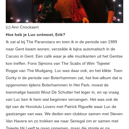
(c) Ann Cnockaert
Hoe heb je Luc ontmoet, Erik?
Ik zat al bij The Paranoiacs en toen ik in de periode van 1989
naar Gent kwam wonen, verzeilde ik bijna automatisch in de
Caruso in Gent. Een café waar je alle muzikanten uit het Gentse
kon treffen. Fons Sijmons van The Scabs of Wim ‘Tsjeete’
Rogge van The Mudgang. Luc was daar ook, en het klikte. Toen
Gorky in de periode van Boterhammen zat, het live-album dat is
opgenomen tijdens Boterhammen In Het Park, moest de
toenmalige bassist Wout De Schutter het leger in, en op vraag
van Luc ben ik hem wat beginnen vervangen. Het was ook de
tijd van de Honolulu Lovers met Patrick Riguelle waar Luc de
gastzanger van was. We deden een clubtour samen met Steven
Van Havere en zo trokken we naar Senegal om er samen met
Tsjeete
Hij Leeft
te gaan opnemen, maar die stopte er na