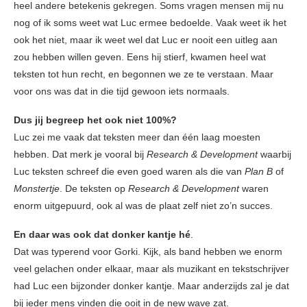
heel andere betekenis gekregen. Soms vragen mensen mij nu
nog of ik soms weet wat Luc ermee bedoelde. Vaak weet ik het
ook het niet, maar ik weet wel dat Luc er nooit een uitleg aan
zou hebben willen geven. Eens hij stierf, kwamen heel wat
teksten tot hun recht, en begonnen we ze te verstaan. Maar
voor ons was dat in die tijd gewoon iets normaals.
Dus jij begreep het ook niet 100%?
Luc zei me vaak dat teksten meer dan één laag moesten
hebben. Dat merk je vooral bij
Research & Development
waarbij
Luc teksten schreef die even goed waren als die van
Plan B
of
Monstertje
. De teksten op
Research & Development
waren
enorm uitgepuurd, ook al was de plaat zelf niet zo’n succes.
En daar was ook dat donker kantje hé
.
Dat was typerend voor Gorki. Kijk, als band hebben we enorm
veel gelachen onder elkaar, maar als muzikant en tekstschrijver
had Luc een bijzonder donker kantje. Maar anderzijds zal je dat
bij ieder mens vinden die ooit in de new wave zat.