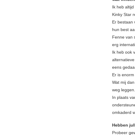
Ik heb altij
Kinky Star 
Er bestaan 
hun best aa
Fenne van s
erg interna
Ik heb ook 
alternatieve
eens gedaan 
Er is enorm 
Wat mij dan 
weg leggen. 
In plaats v
ondersteune
omkaderd w
Hebben jul
Probeer gew