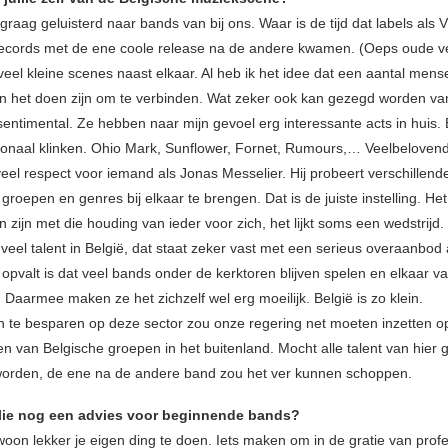
d graag geluisterd naar bands van bij ons. Waar is de tijd dat labels als
records met de ene coole release na de andere kwamen. (Oeps oude v
veel kleine scenes naast elkaar. Al heb ik het idee dat een aantal mens
n het doen zijn om te verbinden. Wat zeker ook kan gezegd worden v
entimental. Ze hebben naar mijn gevoel erg interessante acts in huis.
tionaal klinken. Ohio Mark, Sunflower, Fornet, Rumours,… Veelbelovend
veel respect voor iemand als Jonas Messelier. Hij probeert verschillend
 groepen en genres bij elkaar te brengen. Dat is de juiste instelling. H
zijn met die houding van ieder voor zich, het lijkt soms een wedstrijd.
veel talent in België, dat staat zeker vast met een serieus overaanbod 
opvalt is dat veel bands onder de kerktoren blijven spelen en elkaar va
Daarmee maken ze het zichzelf wel erg moeilijk. België is zo klein.
an te besparen op deze sector zou onze regering net moeten inzetten o
n van Belgische groepen in het buitenland. Mocht alle talent van hier 
orden, de ene na de andere band zou het ver kunnen schoppen.
lie nog een advies voor beginnende bands?
oon lekker je eigen ding te doen. Iets maken om in de gratie van profe