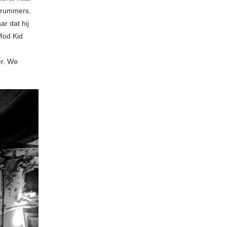
 drummers.
ar dat hij
Mod Kid
er. We