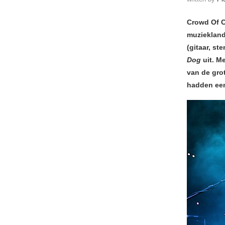
Crowd Of Ch
muziekland
(gitaar, s
Dog
uit. M
van de gro
hadden een