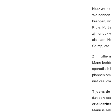
Naar welke
We hebben e
brengen, wo
Krule, Port
zijn er ook 
als Liars, N
Chimp, etc
Zijn jullie
Manu bedrie
sporadisch 
plannen om 
niet veel o
Tijdens de 
dat een set
er alleszin
Manu is zek