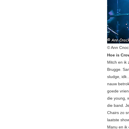
© Ann Cnoc
Hoe is Cro
Mitch en ik
Brugge. Sa
sludge, idk
nauw betrok
goede vrien
die young, 
die band. J
Chairs zo s
laatste sho
Manu en ik 