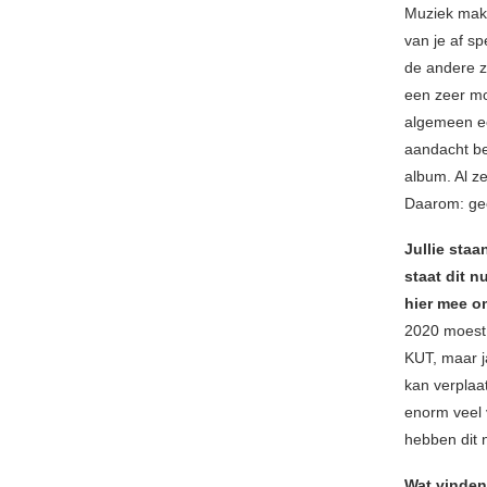
Muziek make
van je af sp
de andere z
een zeer moe
algemeen ee
aandacht be
album. Al ze
Daarom: ge
Jullie sta
staat dit n
hier mee 
2020 moest 
KUT, maar j
kan verplaa
enorm veel v
hebben dit 
Wat vinden