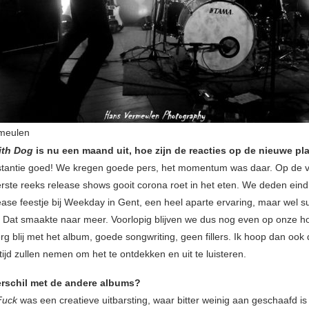
meulen
ith Dog
is nu een maand uit, hoe zijn de reacties op de nieuwe pl
nstantie goed! We kregen goede pers, het momentum was daar. Op de 
rste reeks release shows gooit corona roet in het eten. We deden eind
ease feestje bij Weekday in Gent, een heel aparte ervaring, maar wel s
 Dat smaakte naar meer. Voorlopig blijven we dus nog even op onze ho
erg blij met het album, goede songwriting, geen fillers. Ik hoop dan ook
ijd zullen nemen om het te ontdekken en uit te luisteren.
verschil met de andere albums?
Fuck
was een creatieve uitbarsting, waar bitter weinig aan geschaafd i