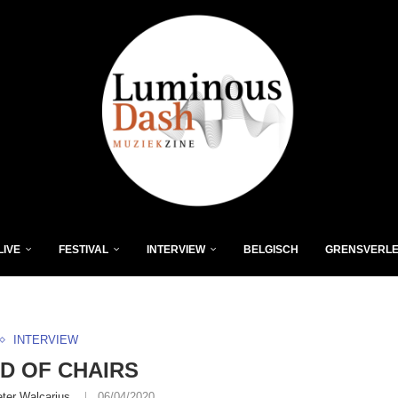
LIVE
FESTIVAL
INTERVIEW
BELGISCH
GRENSVERL
INTERVIEW
D OF CHAIRS
eter Walcarius
06/04/2020