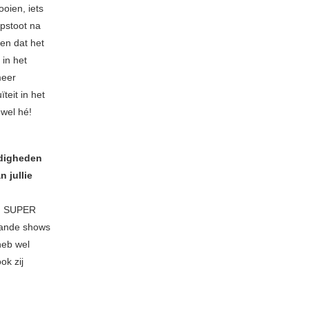
oien, iets
opstoot na
en dat het
 in het
eer
teit in het
 wel hé!
ndigheden
 jullie
,… SUPER
lande shows
heb wel
ok zij