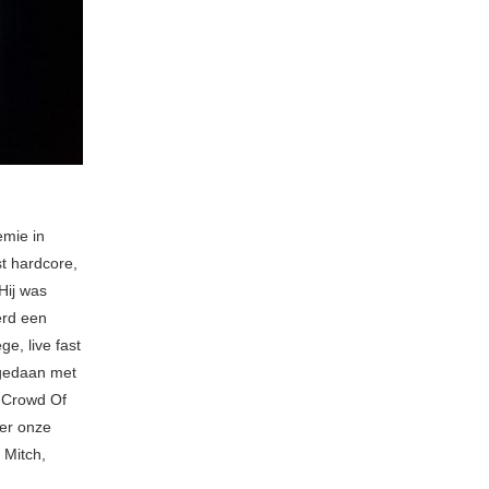
emie in
t hardcore,
Hij was
erd een
e, live fast
 gedaan met
m Crowd Of
eer onze
 Mitch,