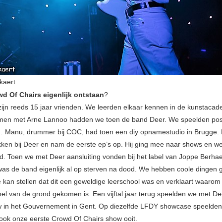
kaert
wd Of Chairs eigenlijk ontstaan
?
 zijn reeds 15 jaar vrienden. We leerden elkaar kennen in de kunstacad
men met Arne Lannoo hadden we toen de band Deer. We speelden pos
… Manu, drummer bij COC, had toen een diy opnamestudio in Brugge. 
ken bij Deer en nam de eerste ep’s op. Hij ging mee naar shows en w
d. Toen we met Deer aansluiting vonden bij het label van Joppe Berhaeg
was de band eigenlijk al op sterven na dood. We hebben coole dingen
e kan stellen dat dit een geweldige leerschool was en verklaart waaro
nel van de grond gekomen is. Een vijftal jaar terug speelden we met D
w in het Gouvernement in Gent. Op diezelfde LFDY showcase speelden
ook onze eerste Crowd Of Chairs show ooit.