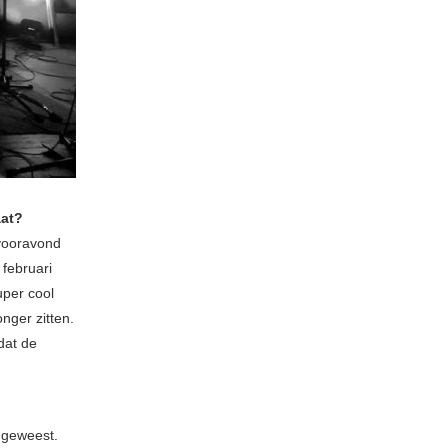
aat?
vooravond
 februari
uper cool
nger zitten.
 dat de
s geweest.