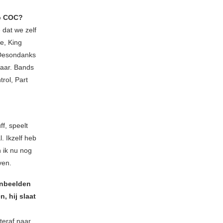
op COC?
 dat we zelf
e, King
 Desondanks
 jaar. Bands
rol, Part
f, speelt
. Ikzelf heb
 ik nu nog
ven.
 inbeelden
, hij slaat
eraf naar