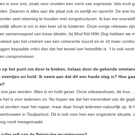
n is voor ons, zoals voor zovelen een vorm van expressie. Iets eruit go
elen. Daarom is alles aan die plaat ook zo eerlijk en oprecht. De ene k
onder veel rekening te houden met songstructuren. Ik kan me voorstell
ilijk album is om in één keer uit te luisteren. Onze vorige releases zijn
n samenraapsel van losse ideeën, bij
Mod Kid With Dog
hebben we m
steed aan het creëren van een coherente sound en er zit meer continuï
ggen bepaalde critici dan dat het teveel van hetzelfde is. ’t Is ook nooit
en compromissen.
an op het punt om door te breken, helaas door de gekende omsta
u eventjes on hold. Ik neem aan dat dit een harde slag is? Hoe gaan
om?
ons jaar worden. Alles is on hold gezet. Onze releaseshows, de tour
a het is voor iedereen zo. Nu hopen we dat het merendeel van de gep
tst worden naar het najaar, maar daar hoopt iedereen natuurlijk op. Ik 
ertrouwen in Toutpartout. Dit is ook voor hen een ongeziene situatie, o
nog nooit meegemaakt.
 jullie zelf van de Belgische muziekscene?