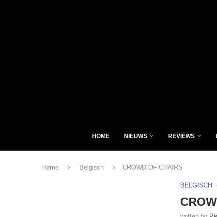
HOME
NIEUWS
REVIEWS
Home
Belgisch
CROWD OF CHAIRS
BELGISCH
CROW
written by
Pi