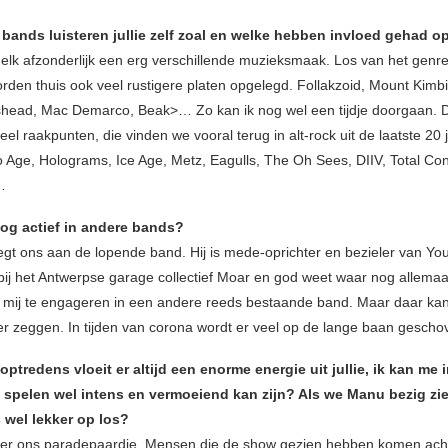
 bands luisteren jullie zelf zoal en welke hebben invloed gehad 
lk afzonderlijk een erg verschillende muzieksmaak. Los van het genre
rden thuis ook veel rustigere platen opgelegd. Follakzoid, Mount Kimbi
ishead, Mac Demarco, Beak>… Zo kan ik nog wel een tijdje doorgaan.
veel raakpunten, die vinden we vooral terug in alt-rock uit de laatste 20
o Age, Holograms, Ice Age, Metz, Eagulls, The Oh Sees, DIIV, Total Cont
…
 nog actief in andere bands?
gt ons aan de lopende band. Hij is mede-oprichter en bezieler van Youf
bij het Antwerpse garage collectief Moar en god weet waar nog allemaal
mij te engageren in een andere reeds bestaande band. Maar daar kan
ver zeggen. In tijden van corona wordt er veel op de lange baan gescho
optredens vloeit er altijd een enorme energie uit jullie, ik kan me
 spelen wel intens en vermoeiend kan zijn? Als we Manu bezig zien
s wel lekker op los?
er ons paradepaardje. Mensen die de show gezien hebben komen acht