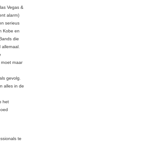
 Vlas Vegas &
ent alarm)
en serieus
an Kobe en
 Bands die
 allemaal.
e
et moet maar
als gevolg.
n alles in de
p het
goed
ssionals te