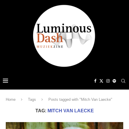
Home
Tags
Posts tagged with "Mitch Van Laecke"
TAG:
MITCH VAN LAECKE