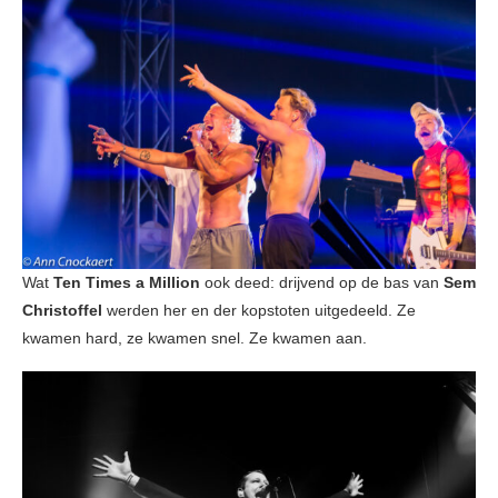
Wat
Ten Times a Million
ook deed: drijvend op de bas van
Sem
Christoffel
werden her en der kopstoten uitgedeeld. Ze
kwamen hard, ze kwamen snel. Ze kwamen aan.