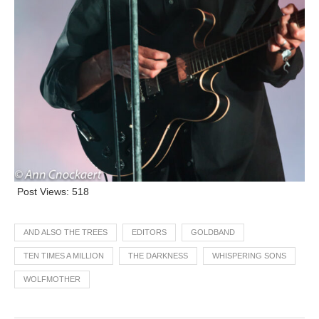
Post Views:
518
AND ALSO THE TREES
EDITORS
GOLDBAND
TEN TIMES A MILLION
THE DARKNESS
WHISPERING SONS
WOLFMOTHER