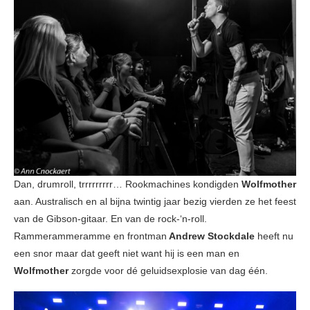
Dan, drumroll, trrrrrrrrr… Rookmachines kondigden
Wolfmother
aan. Australisch en al bijna twintig jaar bezig vierden ze het feest
van de Gibson-gitaar. En van de rock-‘n-roll.
Rammerammeramme en frontman
Andrew Stockdale
heeft nu
een snor maar dat geeft niet want hij is een man en
Wolfmother
zorgde voor dé geluidsexplosie van dag één.