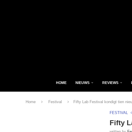
HOME
NIEUWS
REVIEWS
Home
Festival
Fifty Lab Festival kondigt tien n
FESTIVAL
Fifty 
written by
Fe