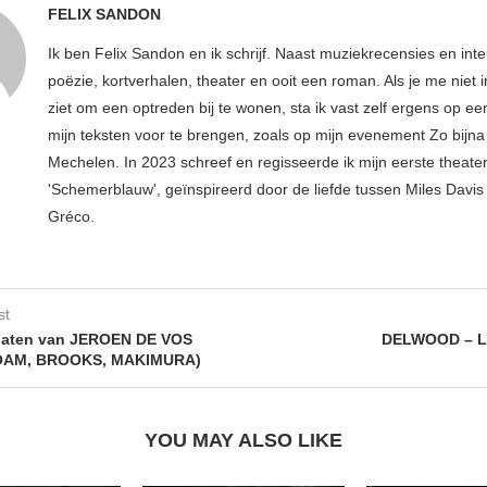
FELIX SANDON
Ik ben Felix Sandon en ik schrijf. Naast muziekrecensies en int
poëzie, kortverhalen, theater en ooit een roman. Als je me niet i
ziet om een optreden bij te wonen, sta ik vast zelf ergens op e
mijn teksten voor te brengen, zoals op mijn evenement Zo bijna 
Mechelen. In 2023 schreef en regisseerde ik mijn eerste theater
'Schemerblauw', geïnspireerd door de liefde tussen Miles Davis 
Gréco.
st
platen van JEROEN DE VOS
DELWOOD – L
HOAM, BROOKS, MAKIMURA)
YOU MAY ALSO LIKE