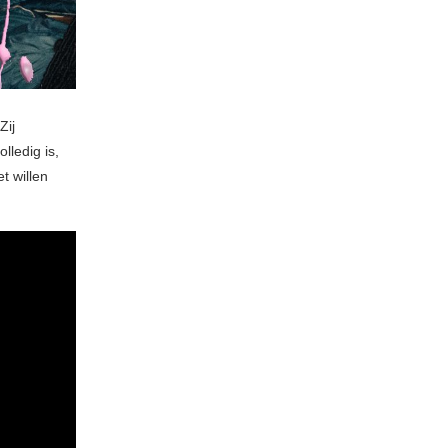
Zij
lledig is,
t willen