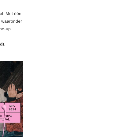
el. Met één
d, waaronder
ine-up
dt,