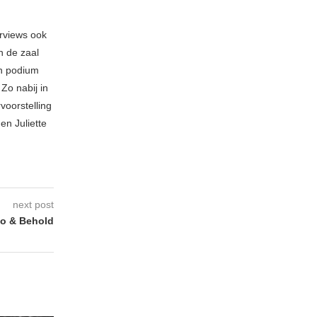
erviews ook
n de zaal
en podium
Zo nabij in
voorstelling
en Juliette
next post
o & Behold