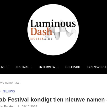
LIVE
FESTIVAL
INTERVIEW
BELGISCH
GRENSVERL
ieuwe namen aan
NIEUWS
Lab Festival kondigt tien nieuwe namen
lix Sandon
08/10/2024