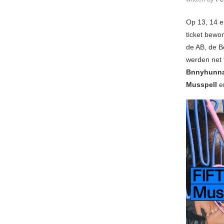
Op 13, 14 e
ticket bewo
de AB, de B
werden net
Bnnyhunna,
Musspell
e