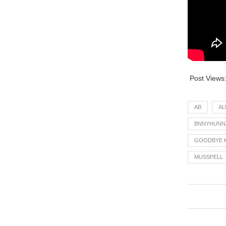
Post Views
AB
AL
BNNYHUNN
GOODBYE 
MUSSPELL