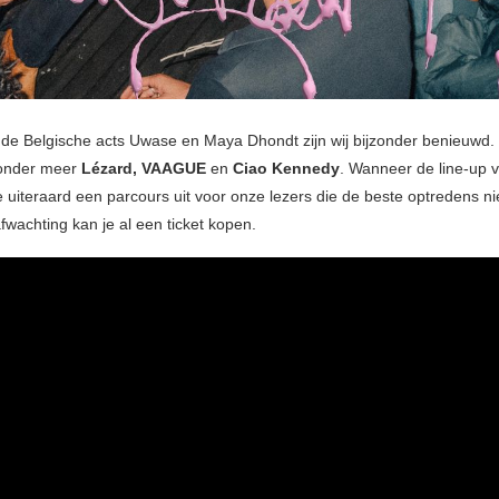
 de Belgische acts Uwase en Maya Dhondt zijn wij bijzonder benieuwd. 
onder meer
Lézard, VAAGUE
en
Ciao Kennedy
. Wanneer de line-up vo
 uiteraard een parcours uit voor onze lezers die de beste optredens nie
fwachting kan je al een ticket kopen.