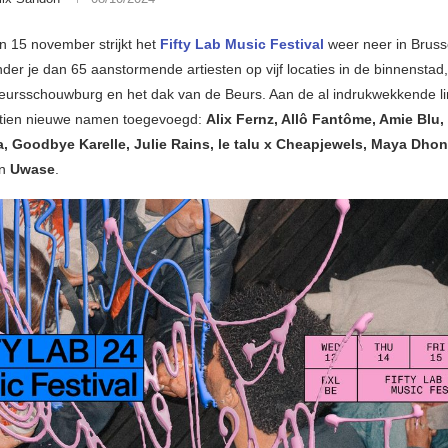
n 15 november strijkt het
Fifty Lab Music Festival
weer neer in Bruss
nder je dan 65 aanstormende artiesten op vijf locaties in de binnensta
eursschouwburg en het dak van de Beurs. Aan de al indrukwekkende l
 tien nieuwe namen toegevoegd:
Alix Fernz, Allô Fantôme, Amie Blu,
 Goodbye Karelle, Julie Rains, le talu x Cheapjewels, Maya Dhon
n
Uwase
.