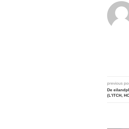
previous po
De eiland
(L’ITCH, 