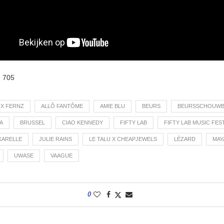
:
705
IX FERNZ
ALLÔ FANTÔME
AMIE BLU
BEURS
BEURSSCHOUW
A
BRUSSEL
CIAO KENNEDY
FIFTY LAB
FIFTY LAB MUSIC FES
KARELLE
JULIE RAINS
LE TALU X CHEAPJEWELS
LÉZARD
MAY
UWASE
VAAGUE
0