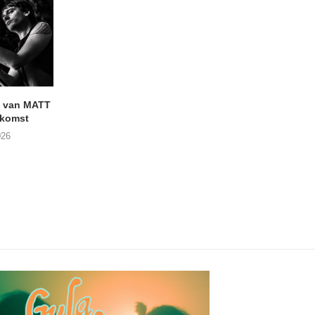
 van MATT
Vijf keer talent in
BERGAF met SWEL
komst
Buurtkroeg MosCow
het podium
026
05/08/2026
05/08/2026