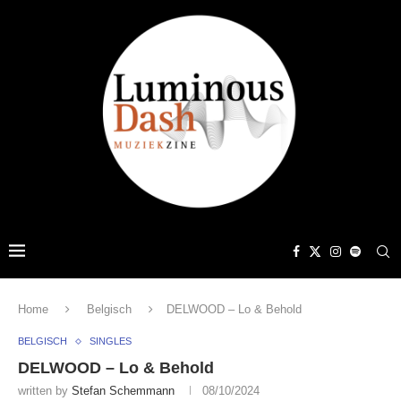
Home
Belgisch
DELWOOD – Lo & Behold
BELGISCH
SINGLES
DELWOOD – Lo & Behold
written by
Stefan Schemmann
08/10/2024