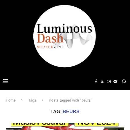
Home
Tags
Posts tagged with "beurs"
TAG:
BEURS