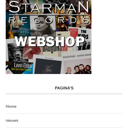
PAGINA’S
Home
nieuws