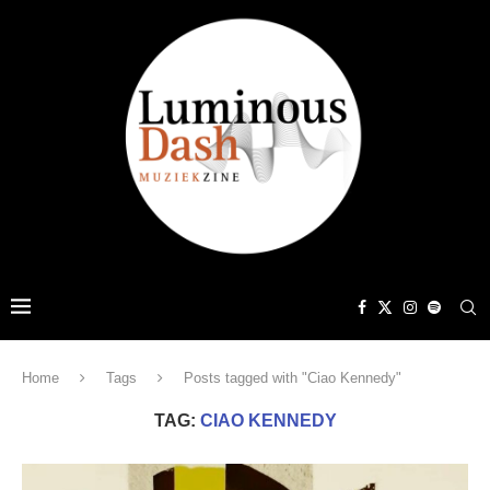
Home
Tags
Posts tagged with "Ciao Kennedy"
TAG:
CIAO KENNEDY