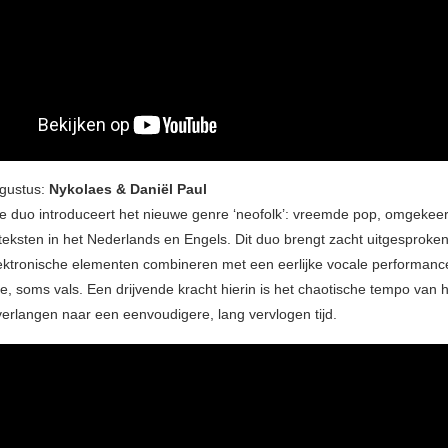
ugustus:
Nykolaes & Daniël Paul
se duo introduceert het nieuwe genre ‘neofolk’: vreemde pop, omgekeer
teksten in het Nederlands en Engels. Dit duo brengt zacht uitgesproken 
lektronische elementen combineren met een eerlijke vocale performa
, soms vals. Een drijvende kracht hierin is het chaotische tempo van h
 verlangen naar een eenvoudigere, lang vervlogen tijd.