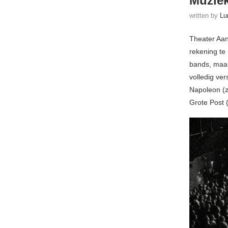
Muziek
written by
Lu
Theater Aan
rekening te
bands, maar
volledig ver
Napoleon (z
Grote Post 