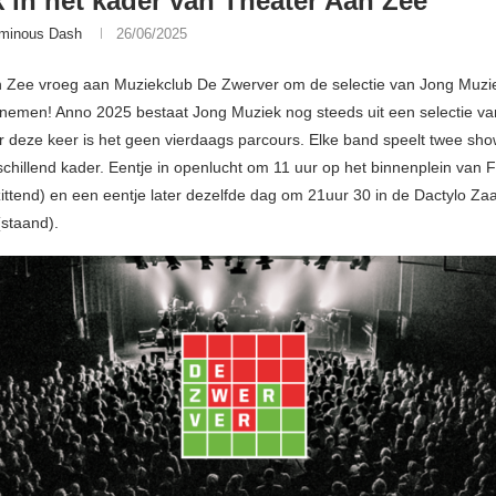
 in het kader van Theater Aan Zee
minous Dash
26/06/2025
 Zee vroeg aan Muziekclub De Zwerver om de selectie van Jong Muzi
 nemen! Anno 2025 bestaat Jong Muziek nog steeds uit een selectie va
 deze keer is het geen vierdaags parcours. Elke band speelt twee sho
schillend kader. Eentje in openlucht om 11 uur op het binnenplein van F
ittend) en een eentje later dezelfde dag om 21uur 30 in de Dactylo Za
(staand).