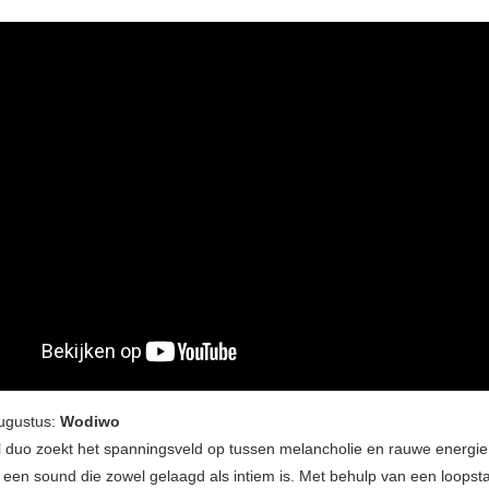
ugustus:
Wodiwo
l duo zoekt het spanningsveld op tussen melancholie en rauwe energie
in een sound die zowel gelaagd als intiem is. Met behulp van een loopst