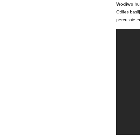
Wodiwo
hun
Odiles basl
percussie e