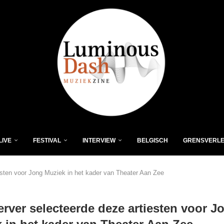
LIVE
FESTIVAL
INTERVIEW
BELGISCH
GRENSVERL
esten voor Jong Muziek in het kader van Theater Aan Zee
rver selecteerde deze artiesten voor J