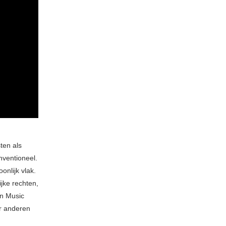
ten als
nventioneel.
onlijk vlak.
jke rechten,
an Music
r anderen