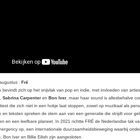
augustus :
Fré
bevindt zich op het snijvlak van pop en indie, met invloeden van arties
,
Sabrina Carpenter
en
Bon Iver
, maar haar sound is allesbehalve co
tiest die zich niet in een hokje laat stoppen, zowel op muzikaal als perso
 en teksten spreken de stem aan van een generatie die strijdt voor geli
sen en een leefbare planeet. In 2021 richtte FRÉ de Nederlandse tak v
ergency op, een internationale duurzaamheidsbeweging waarbij onde
e
, Bon Iver en Billie Eilish zijn aangesloten.