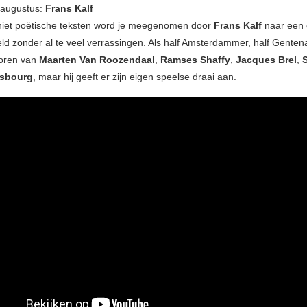
augustus:
Frans Kalf
niet poëtische teksten word je meegenomen door
Frans Kalf
naar een 
eld zonder al te veel verrassingen. Als half Amsterdammer, half Gentena
horen van
Maarten Van Roozendaal
,
Ramses Shaffy
,
Jacques Brel
,
nsbourg
, maar hij geeft er zijn eigen speelse draai aan.