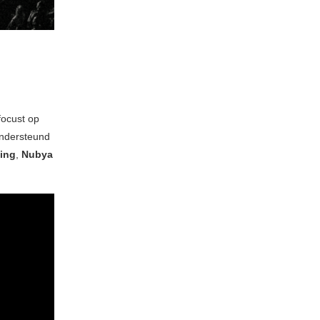
focust op
ondersteund
ing
,
Nubya