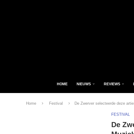
HOME
NIEUWS
REVIEWS
Home
Festival
De Zwerver selecteerde deze arti
FESTIVAL
De Zwe