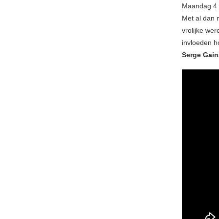
Maandag 4 
Met al dan 
vrolijke wer
invloeden 
Serge Gai