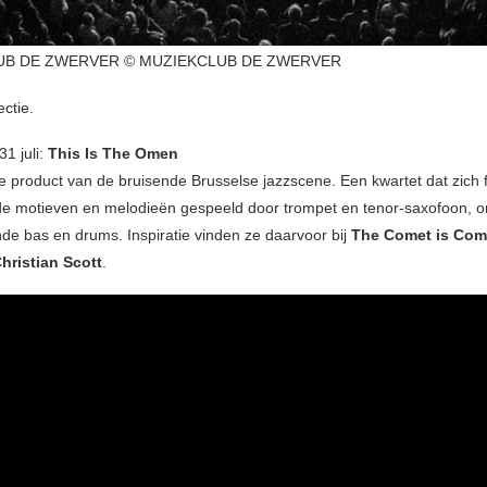
UB DE ZWERVER © MUZIEKCLUB DE ZWERVER
ectie.
1 juli:
This Is The Omen
e product van de bruisende Brusselse jazzscene. Een kwartet dat zich 
 motieven en melodieën gespeeld door trompet en tenor-saxofoon, 
de bas en drums. Inspiratie vinden ze daarvoor bij
The Comet is Com
hristian Scott
.