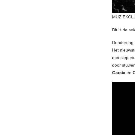
MUZIEKCL
Dit is de sel
Donderdag 3
Het nieuwst
meeslepende
door stuwen
Garcia
en
C