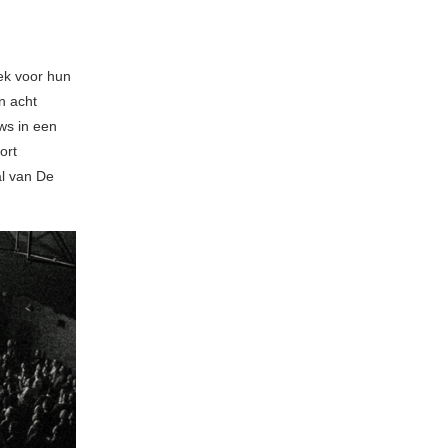
ek voor hun
n acht
ws in een
ort
al van De