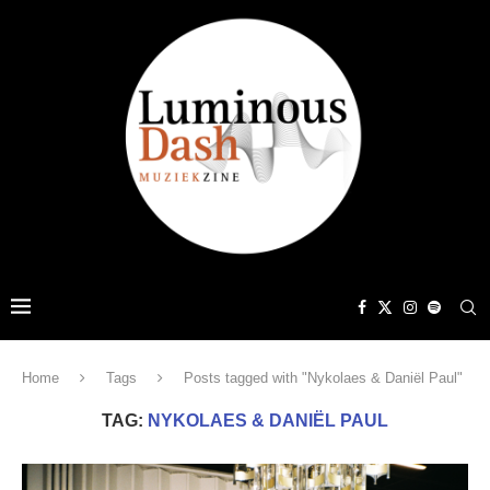
Home
Tags
Posts tagged with "Nykolaes & Daniël Paul"
TAG:
NYKOLAES & DANIËL PAUL