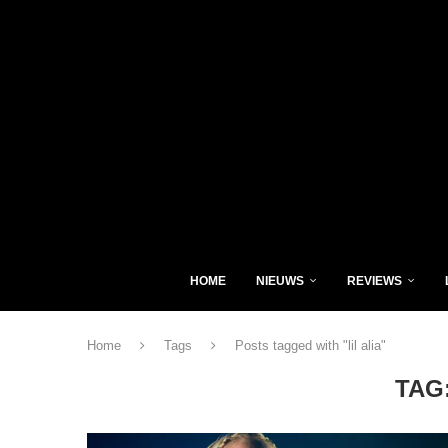
HOME
NIEUWS
REVIEWS
Home
Tags
Posts tagged with "lil alia"
TAG