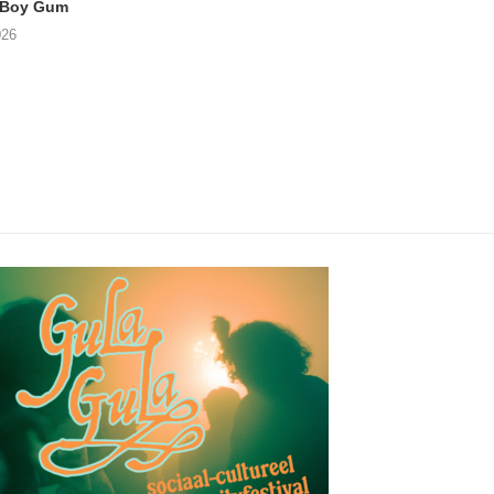
 Boy Gum
Vijf keer talent in
BERGAF met SWEL
Buurtkroeg MosCow
het podium
026
05/08/2026
05/08/2026