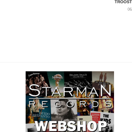
TROOST 
06