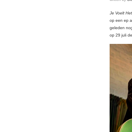
Je Voelt He
op een ep a
geleden nog
op 29 juli d