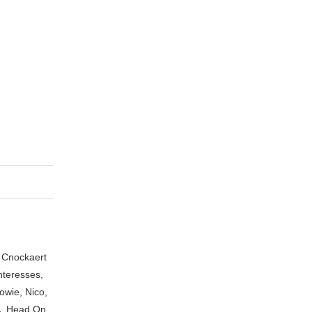
n Cnockaert
nteresses,
owie, Nico,
A, Head On