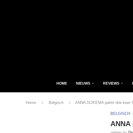
HOME
NIEUWS
REVIEWS
Home
Belgisch
ANNA DIJKEMA palmt drie keer G
BELGISCH
ANNA D
written by
Di