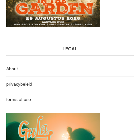
LEGAL
About
privacybeleid
terms of use