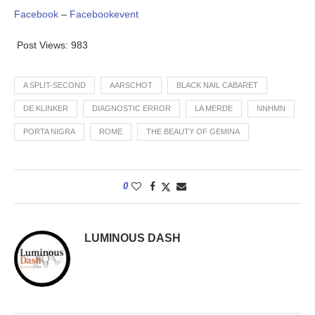
Facebook
–
Facebookevent
Post Views:
983
A SPLIT-SECOND
AARSCHOT
BLACK NAIL CABARET
DE KLINKER
DIAGNOSTIC ERROR
LA MERDE
NNHMN
PORTA NIGRA
ROME
THE BEAUTY OF GEMINA
0
LUMINOUS DASH