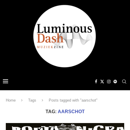
Home
Tags
Posts tagged with "aarschot"
TAG:
AARSCHOT