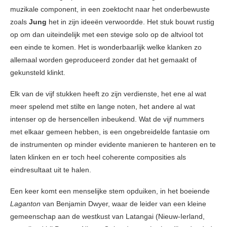
muzikale component, in een zoektocht naar het onderbewuste
zoals
Jung
het in zijn ideeën verwoordde. Het stuk bouwt rustig
op om dan uiteindelijk met een stevige solo op de altviool tot
een einde te komen. Het is wonderbaarlijk welke klanken zo
allemaal worden geproduceerd zonder dat het gemaakt of
gekunsteld klinkt.
Elk van de vijf stukken heeft zo zijn verdienste, het ene al wat
meer spelend met stilte en lange noten, het andere al wat
intenser op de hersencellen inbeukend. Wat de vijf nummers
met elkaar gemeen hebben, is een ongebreidelde fantasie om
de instrumenten op minder evidente manieren te hanteren en te
laten klinken en er toch heel coherente composities als
eindresultaat uit te halen.
Een keer komt een menselijke stem opduiken, in het boeiende
Laganton
van Benjamin Dwyer, waar de leider van een kleine
gemeenschap aan de westkust van Latangai (Nieuw-Ierland,