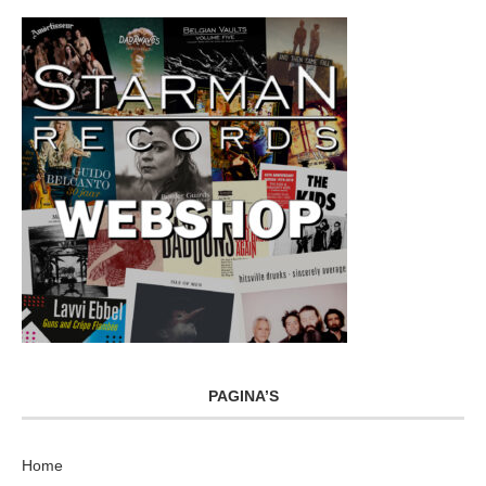
PAGINA’S
Home