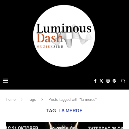
Home
Tags
Posts tagged with "la merde"
TAG:
LA MERDE