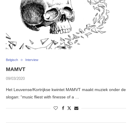
Belgisch
Interview
MAMVT
09/03/2020
Het Leuvense/Kortrijkse kwintet MAMVT maakt muziek onder de
slogan: “music fliest with finesse of a …