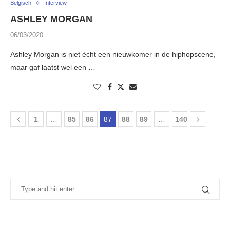
Belgisch
Interview
ASHLEY MORGAN
06/03/2020
Ashley Morgan is niet écht een nieuwkomer in de hiphopscene,
maar gaf laatst wel een …
1
…
85
86
87
88
89
…
140