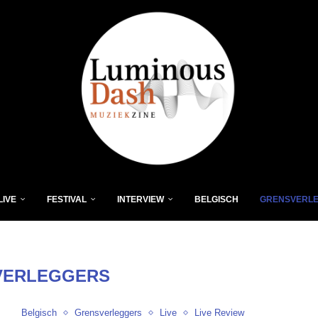
LIVE
FESTIVAL
INTERVIEW
BELGISCH
GRENSVERL
VERLEGGERS
Belgisch
Grensverleggers
Live
Live Review