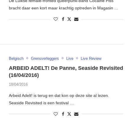
De Luikse female-fronted queerpunk-band Cocaine Piss
bracht daar een kort maar krachtig optreden in Magasin …
Belgisch
Grensverleggers
Live
Live Review
ARBEID ADELT! De Panne, Seaside Revisited
(16/04/2016)
18/04/2016
Arbeid Adelt! is terug en dat kon op deze site al lezen.
Seaside Revisited is een festival …