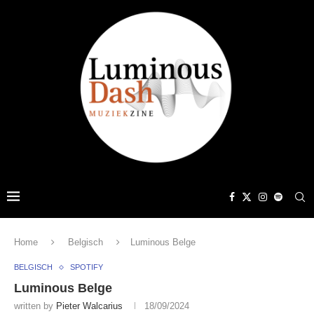
Home
Belgisch
Luminous Belge
BELGISCH
SPOTIFY
Luminous Belge
written by
Pieter Walcarius
18/09/2024