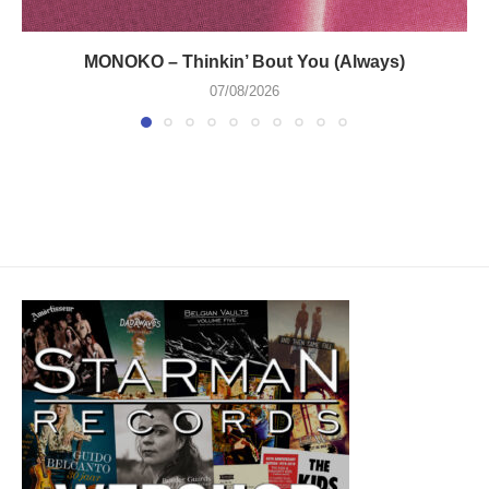
MONOKO – Thinkin’ Bout You (Always)
07/08/2026