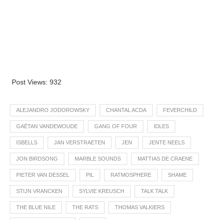
Post Views:
932
ALEJANDRO JODOROWSKY
CHANTAL ACDA
FEVERCHILD
GAËTAN VANDEWOUDE
GANG OF FOUR
IDLES
ISBELLS
JAN VERSTRAETEN
JEN
JENTE NEELS
JON BIRDSONG
MARBLE SOUNDS
MATTIAS DE CRAENE
PIETER VAN DESSEL
PIL
RATMOSPHERE
SHAME
STIJN VRANCKEN
SYLVIE KREUSCH
TALK TALK
THE BLUE NILE
THE RATS
THOMAS VALKIERS