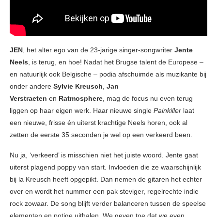
JEN
, het alter ego van de 23-jarige singer-songwriter
Jente
Neels
, is terug, en hoe! Nadat het Brugse talent de Europese –
en natuurlijk ook Belgische – podia afschuimde als muzikante bij
onder andere
Sylvie Kreusch
,
Jan
Verstraeten
en
Ratmosphere
, mag de focus nu even terug
liggen op haar eigen werk. Haar nieuwe single
Painkiller
laat
een nieuwe, frisse én uiterst krachtige Neels horen, ook al
zetten de eerste 35 seconden je wel op een verkeerd been.
Nu ja, ‘verkeerd’ is misschien niet het juiste woord. Jente gaat
uiterst plagend poppy van start. Invloeden die ze waarschijnlijk
bij la Kreusch heeft opgepikt. Dan nemen de gitaren het echter
over en wordt het nummer een pak steviger, regelrechte indie
rock zowaar. De song blijft verder balanceren tussen de speelse
elementen en potige uithalen. We geven toe dat we even