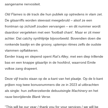
aangename nervositeit.
Old Flames
is dé track die hun publiek op optredens in vlam zet.
De gitaarriffs worden steevast meegebruld – alsof ze een
frontman op zichzelf zouden vervangen – en dit nummer wordt
daardoor vergeleken met een ‘football chant’. Maar er zit meer
achter. Dat catchy synthlijntje bijvoorbeeld. Bovendien doen die
ronkende baslijn en die groovy, uptempo ritmes zelfs de oudste
vlammen opflakkeren.
Eerder traag en slepend opent
Rat’s Alley
, met een diep trillende
bas en een knappe gitaarlijn in de hoofdrol, waarrond Emile
volkse zang drapeert.
Deze vijf tracks staan op de a-kant van het plaatje. Op de b-kant
prijken nog twee bonusnummers die ze in 2023 al uitbrachten
als single: hun zelfverzekerde debuutsingle
Machinery
en het
rauw bevrijdende
Blank Verse.
“This will be our year / thank you for your services / we will be