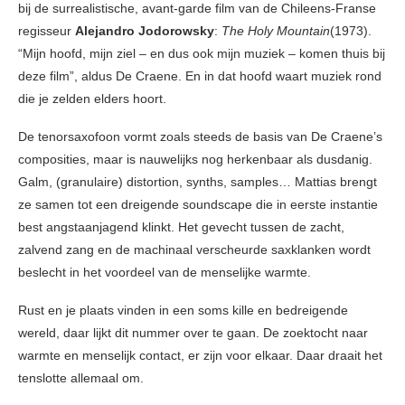
bij de surrealistische, avant-garde film van de Chileens-Franse
regisseur
Alejandro Jodorowsky
:
The Holy Mountain
(1973).
“Mijn hoofd, mijn ziel – en dus ook mijn muziek – komen thuis bij
deze film”, aldus De Craene. En in dat hoofd waart muziek rond
die je zelden elders hoort.
De tenorsaxofoon vormt zoals steeds de basis van De Craene’s
composities, maar is nauwelijks nog herkenbaar als dusdanig.
Galm, (granulaire) distortion, synths, samples… Mattias brengt
ze samen tot een dreigende soundscape die in eerste instantie
best angstaanjagend klinkt. Het gevecht tussen de zacht,
zalvend zang en de machinaal verscheurde saxklanken wordt
beslecht in het voordeel van de menselijke warmte.
Rust en je plaats vinden in een soms kille en bedreigende
wereld, daar lijkt dit nummer over te gaan. De zoektocht naar
warmte en menselijk contact, er zijn voor elkaar. Daar draait het
tenslotte allemaal om.