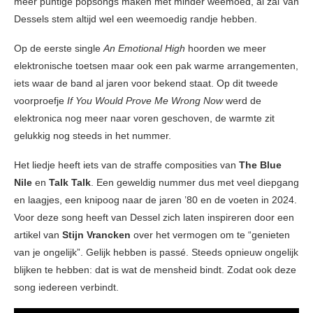
meer puntige popsongs maken met minder weemoed, al zal Van
Dessels stem altijd wel een weemoedig randje hebben.
Op de eerste single
An Emotional High
hoorden we meer
elektronische toetsen maar ook een pak warme arrangementen,
iets waar de band
al jaren voor bekend staat. Op dit tweede
voorproefje
If You Would Prove Me Wrong Now
werd de
elektronica nog meer naar voren geschoven, de warmte zit
gelukkig nog steeds in het nummer.
Het liedje heeft iets van de straffe composities van
The Blue
Nile
en
Talk Talk
. Een geweldig nummer dus met veel diepgang
en laagjes, een knipoog naar de jaren ’80 en de voeten in 2024.
Voor deze song heeft van Dessel zich laten inspireren door een
artikel van
Stijn Vrancken
over het vermogen om te “genieten
van je ongelijk”. Gelijk hebben is passé. Steeds opnieuw ongelijk
blijken te hebben: dat is wat de mensheid bindt. Zodat ook deze
song iedereen verbindt.