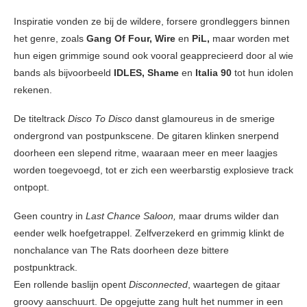
Inspiratie vonden ze bij de wildere, forsere grondleggers binnen
het genre, zoals
Gang Of Four, Wire
en
PiL,
maar worden met
hun eigen grimmige sound ook vooral geapprecieerd door al wie
bands als bijvoorbeeld
IDLES, Shame
en
Italia 90
tot hun idolen
rekenen.
De titeltrack
Disco To Disco
danst glamoureus in de smerige
ondergrond van postpunkscene. De gitaren klinken snerpend
doorheen een slepend ritme, waaraan meer en meer laagjes
worden toegevoegd, tot er zich een weerbarstig explosieve track
ontpopt.
Geen country in
Last Chance Saloon,
maar drums wilder dan
eender welk hoefgetrappel. Zelfverzekerd en grimmig klinkt de
nonchalance van The Rats doorheen deze bittere
postpunktrack.
Een rollende baslijn opent
Disconnected
, waartegen de gitaar
groovy aanschuurt. De opgejutte zang hult het nummer in een