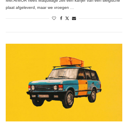
Met ArMOR heeft Maquillage zelf een kanjer van een Belgische
plaat afgeleverd, maar we vroegen …