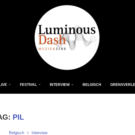
LIVE
FESTIVAL
INTERVIEW
BELGISCH
GRENSVERL
AG:
PIL
Belgisch
Interview