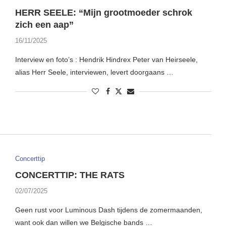
HERR SEELE: “Mijn grootmoeder schrok
zich een aap”
16/11/2025
Interview en foto’s : Hendrik Hindrex Peter van Heirseele,
alias Herr Seele, interviewen, levert doorgaans …
Concerttip
CONCERTTIP: THE RATS
02/07/2025
Geen rust voor Luminous Dash tijdens de zomermaanden,
want ook dan willen we Belgische bands …