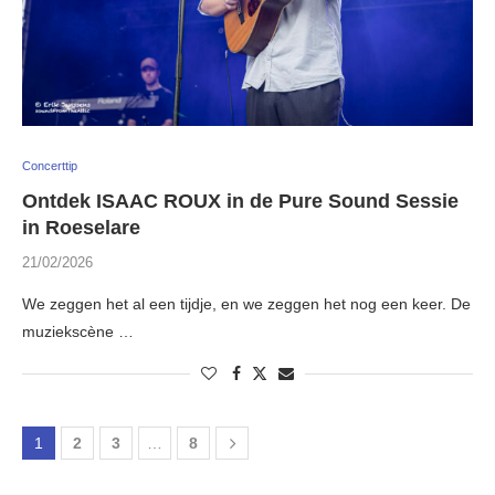
Concerttip
Ontdek ISAAC ROUX in de Pure Sound Sessie
in Roeselare
21/02/2026
We zeggen het al een tijdje, en we zeggen het nog een keer. De
muziekscène …
1
2
3
…
8