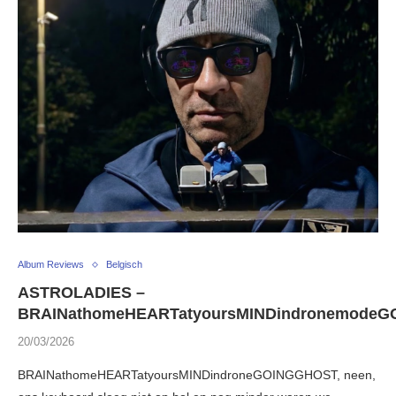
Album Reviews
Belgisch
ASTROLADIES –
BRAINathomeHEARTatyoursMINDindronemode
20/03/2026
BRAINathomeHEARTatyoursMINDindroneGOINGGHOST, neen,