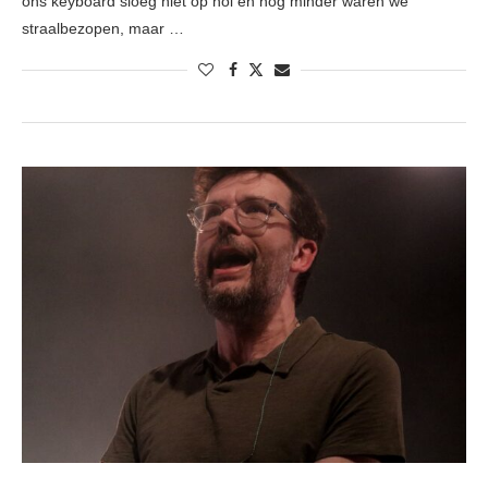
ons keyboard sloeg niet op hol en nog minder waren we
straalbezopen, maar …