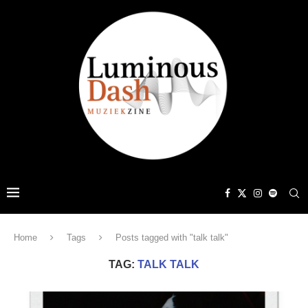
Home
Tags
Posts tagged with "talk talk"
TAG:
TALK TALK