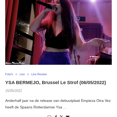
Foto's
Live
Live Review
YSA BERMEJO, Brussel Le Strof (06/05/2022)
15/05/2022
Anderhalf jaar na de release van debuutplaat Empieza Otra Vez
heeft de Spaans Rotterdamse Ysa …