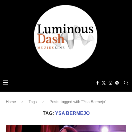
Home
Tags
Posts tagged with "Ysa Bermejo"
TAG:
YSA BERMEJO