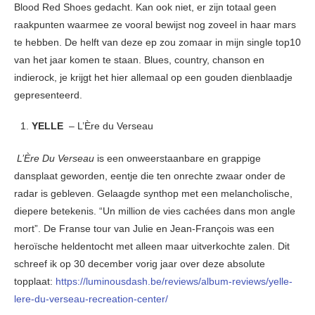
Blood Red Shoes gedacht. Kan ook niet, er zijn totaal geen
raakpunten waarmee ze vooral bewijst nog zoveel in haar mars
te hebben. De helft van deze ep zou zomaar in mijn single top10
van het jaar komen te staan. Blues, country, chanson en
indierock, je krijgt het hier allemaal op een gouden dienblaadje
gepresenteerd.
YELLE
– L’Ère du Verseau
L’Ère Du Verseau
is een onweerstaanbare en grappige
dansplaat geworden, eentje die ten onrechte zwaar onder de
radar is gebleven. Gelaagde synthop met een melancholische,
diepere betekenis. “Un million de vies cachées dans mon angle
mort”. De Franse tour van Julie en Jean-François was een
heroïsche heldentocht met alleen maar uitverkochte zalen. Dit
schreef ik op 30 december vorig jaar over deze absolute
topplaat:
https://luminousdash.be/reviews/album-reviews/yelle-
lere-du-verseau-recreation-center/