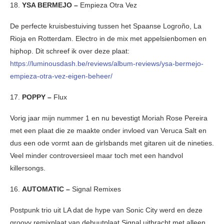
18.
YSA BERMEJO –
Empieza Otra Vez
De perfecte kruisbestuiving tussen het Spaanse Logroño, La
Rioja en Rotterdam. Electro in de mix met appelsienbomen en
hiphop. Dit schreef ik over deze plaat:
https://luminousdash.be/reviews/album-reviews/ysa-bermejo-
empieza-otra-vez-eigen-beheer/
17.
POPPY –
Flux
Vorig jaar mijn nummer 1 en nu bevestigt Moriah Rose Pereira
met een plaat die ze maakte onder invloed van Veruca Salt en
dus een ode vormt aan de girlsbands met gitaren uit de nineties.
Veel minder controversieel maar toch met een handvol
killersongs.
16.
AUTOMATIC –
Signal Remixes
Postpunk trio uit LA dat de hype van Sonic City werd en deze
groovy remixplaat van debuutplaat Signal uitbracht met alleen