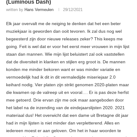
(Luminous Dash)
written by
Hans Vermeulen
29/12/2021
Elk jaar overvalt me de neiging te denken dat het een beter
muziekjaar is geworden dan ooit tevoren. Ik zal dus nog wel
begeesterd zijn door nieuwe releases zeker? This keeps me
going. Feit is wel dat er voor het eerst meer vrouwen in mijn lijst
staan dan mannen. Wie mijn lijst beluistert zal ook vaststellen
dat de diversiteit in klanken en stijlen erg groot is. De mannen
konden me minder bekoren want er was minder variatie en
vermoedelijk had ik dit in dit vermaledijde miseriejaar 2.0
keihard nodig. Vier platen zijn strikt genomen 2020-platen maar
die kwamen op de valreep uit en vooral…. Er is pas deze herfst
mee getoerd. Drie ervan zijn me ook maar aangeboden door
het label na de inzending van de eindejaarslijsten 2020. 2021
materiaal dus! Het overwicht dat een dame uit Bretagne dit jaar
had in mijn lijsten is niet minder dan verpletterend. Alles en
iedereen moest er aan geloven. Om het in haar woorden te