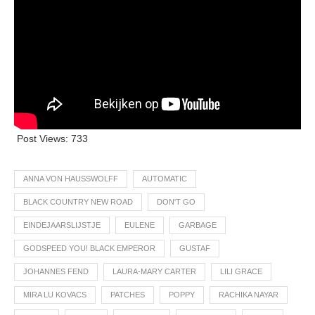
Post Views:
733
ANNA VON HAUSSWOLFF
AUTOMATIC
BLACK COUNTRY NEW ROAD
DON'T GO
EINDEJAARSLIJSTJE
EULENE
GARBAGE
GODSPEED YOU! BLACK EMPEROR
GUSTAF
JOHANNES FEND
LAURA-MARY CARTER
LILI GRACE
MIRA LU KOVACS
PATCHES
POPPY
RACHIKA NAYAR