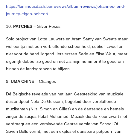
https://luminousdash.be/reviews/album-reviews/johannes-fend-
journey-eigen-beheer/
10.
PATCHES –
Silver Foxes
Solo project van Lotte Lauwers en Aram Santy van Sweats maar
wel eentje met een verbluffende schoonheid, subtiel, zwoel en
niet voor de hand liggend. Iets tussen Sade en Elisa Waut, maar
eigenlijk dubbel zo goed en net als mijn nummer 9 te goed om
binnen de landsgrenzen te blijven.
9.
UMA CHINE –
Changes
Dé Belgische revelatie van het jaar. Geesteskind van muzikale
duizendpoot Nele De Gussem, begeleid door verbluffende
muzikanten (Nils, Simon en Gilles) en de dansende en hemels
zingende zusjes Holail Mohamed. Muziek die de kleur zwart niet
verdraagt en een verslavende Gentse versie van School Of
Seven Bells vormt, met een explosief dansbare potpourri van