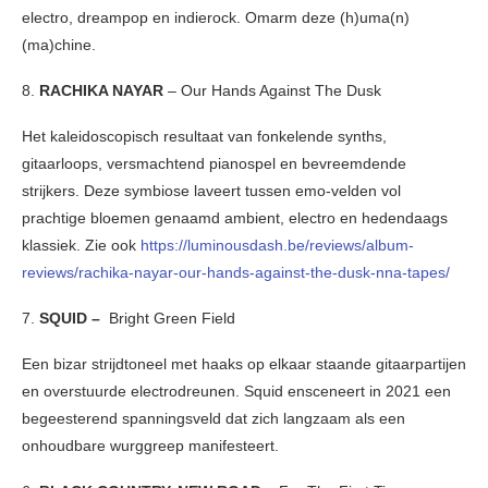
electro, dreampop en indierock. Omarm deze (h)uma(n)
(ma)chine.
8.
RACHIKA NAYAR
– Our Hands Against The Dusk
Het kaleidoscopisch resultaat van fonkelende synths,
gitaarloops, versmachtend pianospel en bevreemdende
strijkers. Deze symbiose laveert tussen emo-velden vol
prachtige bloemen genaamd ambient, electro en hedendaags
klassiek. Zie ook
https://luminousdash.be/reviews/album-
reviews/rachika-nayar-our-hands-against-the-dusk-nna-tapes/
7.
SQUID –
Bright Green Field
Een bizar strijdtoneel met haaks op elkaar staande gitaarpartijen
en overstuurde electrodreunen. Squid ensceneert in 2021 een
begeesterend spanningsveld dat zich langzaam als een
onhoudbare wurggreep manifesteert.