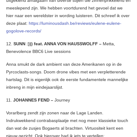
uitgekiend amalgaam van diverse stijlen die zinnenprikkelend en
meeslepend zijn. We hebben voortdurend het gevoel dat we
hier naar een wereldster in wording luisteren. Dit schreef ik over
deze plaat:
https://luminousdash.be/reviews/eulene-eulene-
gogolove-records/
12.
SUNN :))) feat. ANNA VON HAUSSWOLFF –
Metta,
Benevolence BBC6 Live sessions
Anna smukt de dark ambient van deze Amerikanen op in de
Pyrcoclasts-songs. Doom drone vibes met een verpletterende
hartslag. Dit is eigenlijk ook de eerste fundamentele mannelijke
inbreng in mijn eindejaarslijst.
11.
JOHANNES FEND –
Journey
Vorarlberg zendt zijn zonen naar de Lage Landen.
Indrukwekkend contrabasplaatje met nog meer klassieke touch
dan wat de zusjes Bogaerts al brachten. Virtuositeit kent een
nieuw gezicht. Ook hierover had ik iets te vertellen: