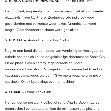
6.
BLACK COUNTRY, NEW ROAD
– For The First Time
Debuutplaat, nog eentje. En in januari verschijnt al hun tweede
plaat
Ants From Up There.
Zoetgevooisde indierock voor
gevorderden met verroeste weerhaken. Vriendschap werd
magie. Georchestreerde chaos werd genialiteit.
5.
GUSTAF –
Audio Drag For Ego Slobs
Nog zo een band die een spoor van vernieling en verregaande
euforie achter zich liet na de gelukzalige doortocht op Sonic City.
En de plaat is even catchy, tegendraads en vooral
onweerstaanbaar straf.
Package
kan ook zomaar het lijflied van
vaccinatiecampagnes worden. “Give me a beat, no give me a
vaccine”. Ok ok Lydia zingt over ‘a machine’.
4.
SHAME –
Drunk Tank Pink
Het Londense postpunk-collectief rond Charlie Steen had een
roemruchte live-reputatie en kan de mix tussen spelplezier en