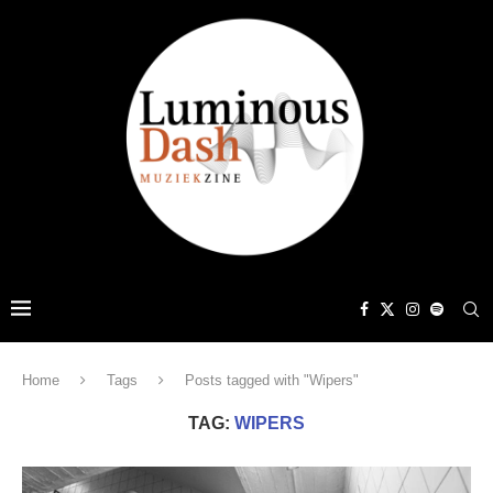
Home
Tags
Posts tagged with "Wipers"
TAG:
WIPERS