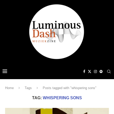
Home
Tags
Posts tagged with "whispering sons"
TAG:
WHISPERING SONS