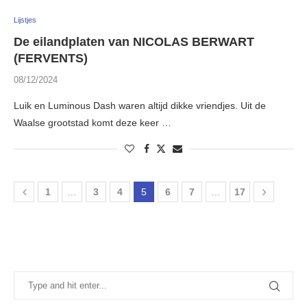
Lijstjes
De eilandplaten van NICOLAS BERWART
(FERVENTS)
08/12/2024
Luik en Luminous Dash waren altijd dikke vriendjes. Uit de
Waalse grootstad komt deze keer …
1
…
3
4
5
6
7
…
17