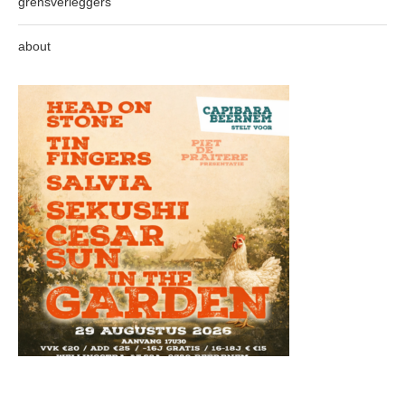
grensverleggers
about