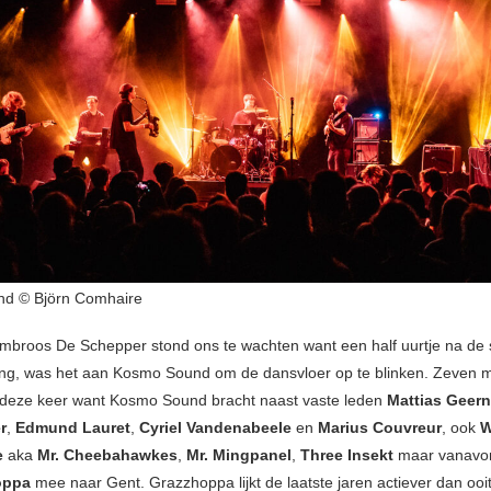
d © Björn Comhaire
broos De Schepper stond ons te wachten want een half uurtje na de 
ng, was het aan Kosmo Sound om de dansvloer op te blinken. Zeven
 deze keer want Kosmo Sound bracht naast vaste leden
Mattias Geern
r
,
Edmund Lauret
,
Cyriel Vandenabeele
en
Marius Couvreur
, ook
W
e
aka
Mr. Cheebahawkes
,
Mr. Mingpanel
,
Three Insekt
maar vanavon
oppa
mee naar Gent. Grazzhoppa lijkt de laatste jaren actiever dan ooi