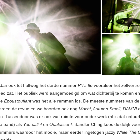
 dan ook tot halfweg het derde nummer
P’Tit Ile
vooraleer het zelfvertr
ed zat. Het publiek werd aangemoedigd om wat dichterbij te komen en
re
Epoustouflant
was het alle remmen los. De meeste nummers van de
eerden de revue en we hoorden ook nog
Mochi
,
Autumn Smell, DAMN!
. Tussendoor was er ook wat ruimte voor ouder werk (al is dat natuurlij
ge band) als
You call it
en
Opalescent
. Bandler Ching koos duidelijk vo
ummers waardoor het mooie, maar eerder ingetogen jazzy
While The 
haalde.