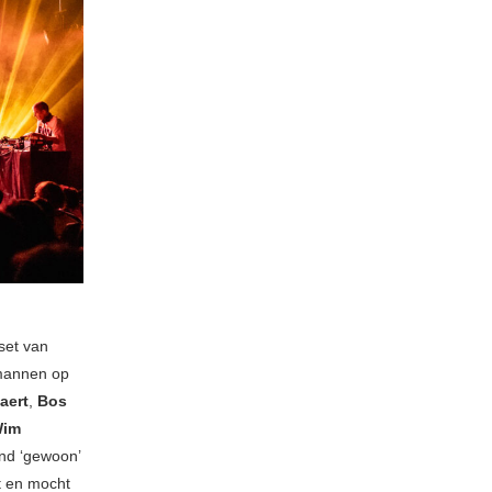
set van
 mannen op
aert
,
Bos
im
d ‘gewoon’
t en mocht