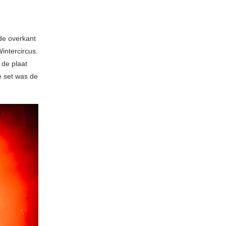
 de overkant
intercircus.
 de plaat
e set was de