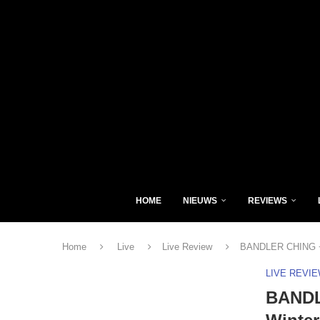
HOME
NIEUWS
REVIEWS
Home
Live
Live Review
BANDLER CHING + 
LIVE REVI
BANDL