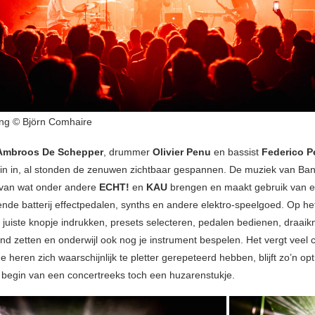
ng © Björn Comhaire
Ambroos De Schepper
, drummer
Olivier Penu
en bassist
Federico P
in in, al stonden de zenuwen zichtbaar gespannen. De muziek van Ban
jn van wat onder andere
ECHT!
en
KAU
brengen en maakt gebruik van 
nde batterij effectpedalen, synths en andere elektro-speelgoed. Op het
juiste knopje indrukken, presets selecteren, pedalen bedienen, draaik
and zetten en onderwijl ook nog je instrument bespelen. Het vergt veel 
 heren zich waarschijnlijk te pletter gerepeteerd hebben, blijft zo’n op
t begin van een concertreeks toch een huzarenstukje.