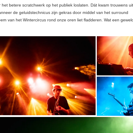
 het betere scratchwerk op het publiek loslaten. Dát kwam trouwens uit
wanneer de geluidstechnicus zijn gekras door middel van het surround
eem van het Wintercircus rond onze oren liet fladderen. Wat een gewel