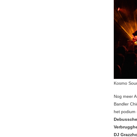
Kosmo Soun
Nog meer Am
Bandler Chi
het podium
Debussche
Verbruggh
DJ Grazzh