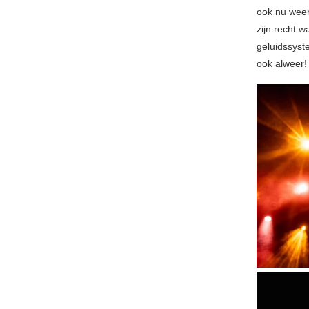
ook nu weer
zijn recht 
geluidssyst
ook alweer!