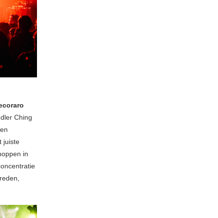
ecoraro
dler Ching
een
 juiste
noppen in
concentratie
treden,