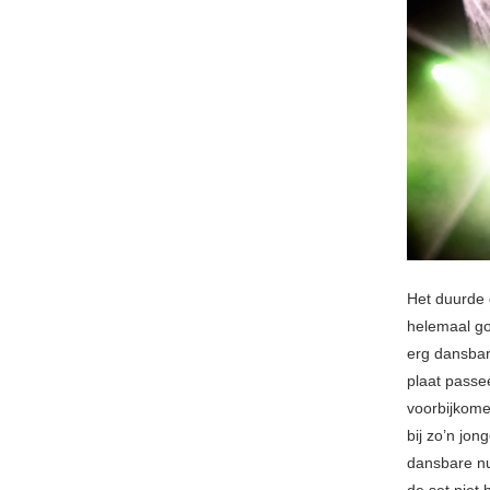
Het duurde
helemaal go
erg dansba
plaat pass
voorbijkomen
bij zo’n jon
dansbare n
de set niet 