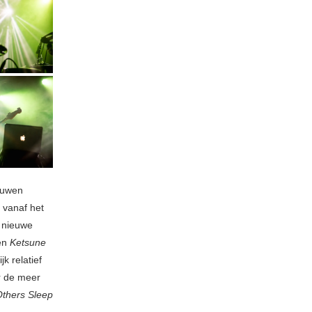
ouwen
 vanaf het
 nieuwe
en
Ketsune
k relatief
or de meer
Others Sleep