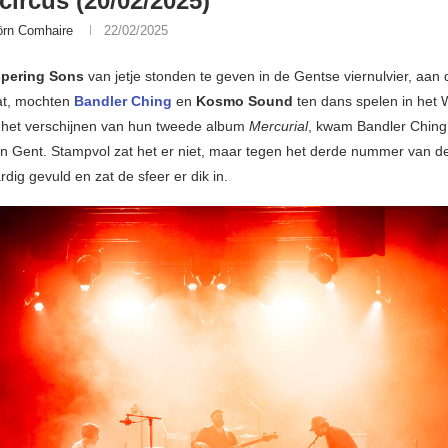
circus (20/02/2025)
örn Comhaire
22/02/2025
pering Sons
van jetje stonden te geven in de Gentse viernulvier, aan
at, mochten
Bandler Ching
en
Kosmo Sound
ten dans spelen in het W
 het verschijnen van hun tweede album
Mercurial
, kwam Bandler Ching
 in Gent. Stampvol zat het er niet, maar tegen het derde nummer van d
rdig gevuld en zat de sfeer er dik in.