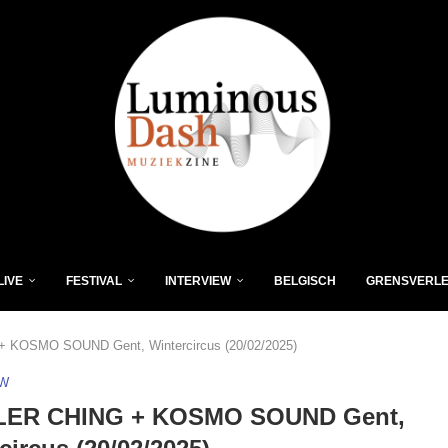
LIVE
FESTIVAL
INTERVIEW
BELGISCH
GRENSVERL
KOSMO SOUND Gent, Wintercircus (20/02/2025)
EW
ER CHING + KOSMO SOUND Gent,