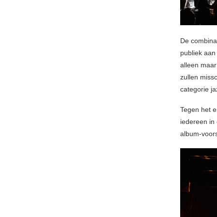
De combinat
publiek aan
alleen maar
zullen miss
categorie j
Tegen het e
iedereen in
album-voorst