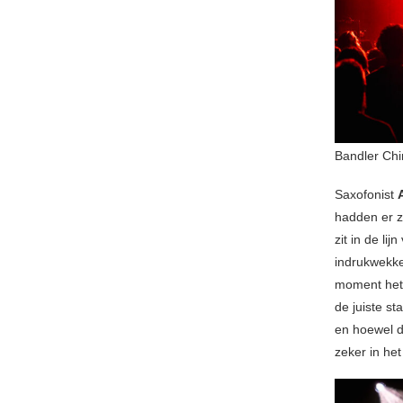
Bandler Chi
Saxofonist
hadden er z
zit in de li
indrukwekke
moment het 
de juiste st
en hoewel de
zeker in he