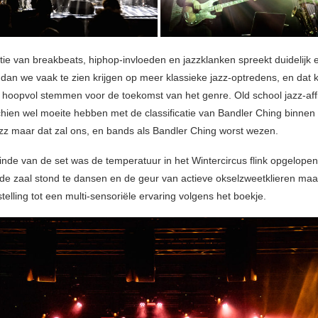
ie van breakbeats, hiphop-invloeden en jazzklanken spreekt duidelijk 
 dan we vaak te zien krijgen op meer klassieke jazz-optredens, en dat 
 hoopvol stemmen voor de toekomst van het genre. Old school jazz-aff
chien wel moeite hebben met de classificatie van Bandler Ching binnen
azz maar dat zal ons, en bands als Bandler Ching worst wezen.
inde van de set was de temperatuur in het Wintercircus flink opgelope
 de zaal stond te dansen en de geur van actieve okselzweetklieren maa
elling tot een multi-sensoriële ervaring volgens het boekje.