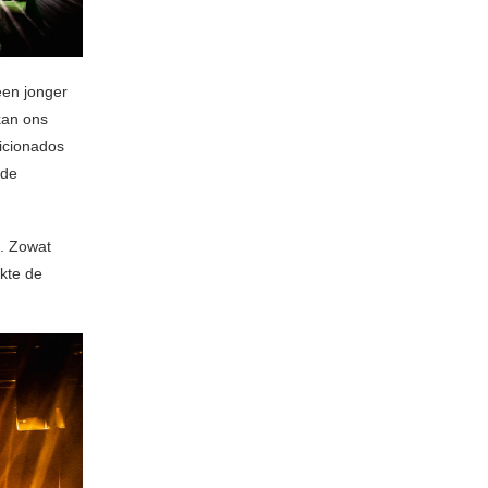
een jonger
kan ons
icionados
 de
n. Zowat
kte de