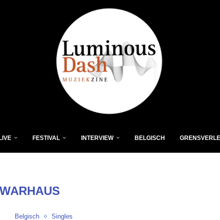
LIVE
FESTIVAL
INTERVIEW
BELGISCH
GRENSVERL
WARHAUS
Belgisch
Singles