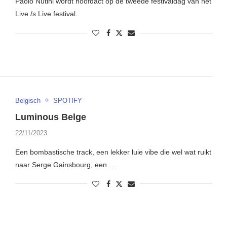
Paolo Nutini wordt hoofdact op de tweede festivaldag van het
Live /s Live festival.
Belgisch
SPOTIFY
Luminous Belge
22/11/2023
Een bombastische track, een lekker luie vibe die wel wat ruikt
naar Serge Gainsbourg, een …