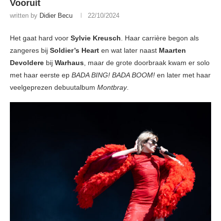
Vooruit
written by
Didier Becu
22/10/2024
Het gaat hard voor
Sylvie Kreusch
. Haar carrière begon als
zangeres bij
Soldier’s Heart
en wat later naast
Maarten
Devoldere
bij
Warhaus
, maar de grote doorbraak kwam er solo
met haar eerste ep
BADA BING! BADA BOOM!
en later met haar
veelgeprezen debuutalbum
Montbray
.