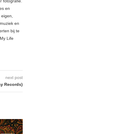
 fotografie.
ies en
 eigen,
n muziek en
rten bij te
My Life
next post
y Records)