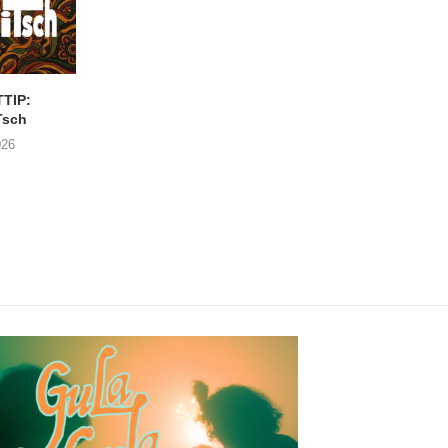
TIP:
CONCERTTIP: JAMIL
Nieuwe augustu
Tsch
JOUNDI
concertjes in de Cab
Antwerpen
026
31/07/2026
21/07/2026