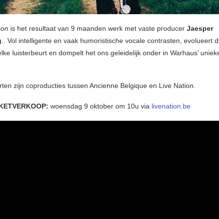
oon
is het resultaat van 9 maanden werk met vaste producer
Jaesper
g
.. Vol intelligente en vaak humoristische vocale contrasten, evolueert d
lke luisterbeurt en dompelt het ons geleidelijk onder in Warhaus’ uniek
ten zijn coproducties tussen Ancienne Belgique en Live Nation.
CKETVERKOOP:
woensdag 9 oktober om 10u via
livenation.be