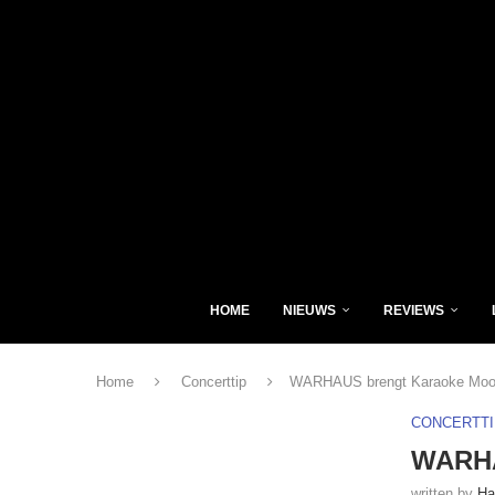
HOME
NIEUWS
REVIEWS
Home
Concerttip
WARHAUS brengt Karaoke Moon
CONCERTTI
WARHA
written by
Ha