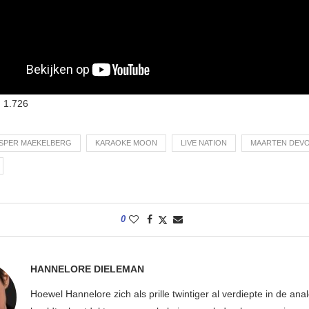
:
1.726
SPER MAEKELBERG
KARAOKE MOON
LIVE NATION
MAARTEN DEV
0
HANNELORE DIELEMAN
Hoewel Hannelore zich als prille twintiger al verdiepte in de ana