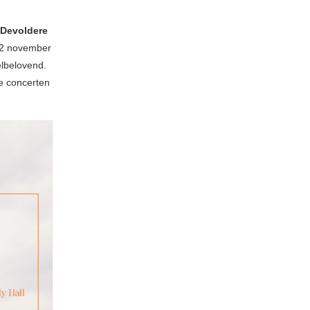
 Devoldere
22 november
elbelovend.
e concerten