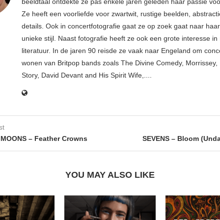
beeldtaal ontdekte ze pas enkele jaren geleden haar passie voor
Ze heeft een voorliefde voor zwartwit, rustige beelden, abstract
details. Ook in concertfotografie gaat ze op zoek gaat naar haar
unieke stijl. Naast fotografie heeft ze ook een grote interesse i
literatuur. In de jaren 90 reisde ze vaak naar Engeland om conce
wonen van Britpop bands zoals The Divine Comedy, Morrissey, 
Story, David Devant and His Spirit Wife,....
st
MOONS – Feather Crowns
SEVENS – Bloom (Unda
YOU MAY ALSO LIKE