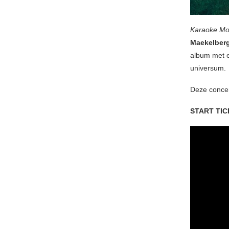
Karaoke M
Maekelber
album met e
universum.
Deze concer
START TI