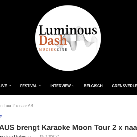
LIVE
FESTIVAL
INTERVIEW
BELGISCH
GRENSVERL
 Tour 2 x naar AB
P
US brengt Karaoke Moon Tour 2 x naa
nnelore Dieleman
05/10/2024