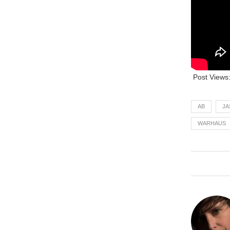
Post Views
AB
JA
WARHAUS