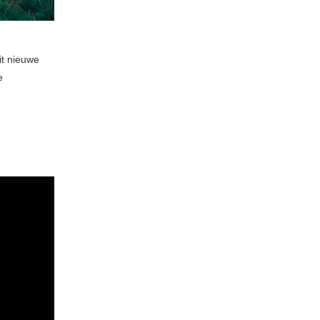
it nieuwe
e