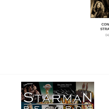
CON
STR
04