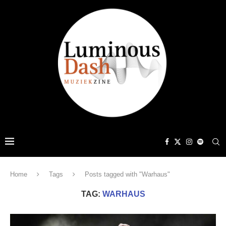
Home
Tags
Posts tagged with "Warhaus"
TAG:
WARHAUS