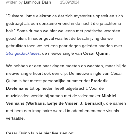
written by
Luminous Dash
15/09/2024
“Duistere, lome elektronica dat zich mysterieus opstelt en zich
gedraagt als een eenzame vriend in de nacht die je achterna
holt.” Soms durven we hier wel eens met poëtische woorden
goochelen. In ieder geval was het de beschrijving die we
gebruikten toen we het een paar dagen geleden hadden over
Strings/Backlanes
, de nieuwe single van
Cesar Quinn
.
We hebben er een paar dagen moeten op wachten, maar bij de
nieuwe single hoort ook een clip. De nieuwe single van Cesar
Quinn is het meest persoonlijke nummer dat
Frederik
Daelemans
tot op heden heeft uitgebracht. Voor de
muziekvideo werkte hij samen met de videomaker
Michiel
Venmans
(
Warhaus
,
Eefje de Visser
,
J. Bernardt
), die samen
met hem een imaginaire wereld in adembenemende visuals
vertaalde.
Cesar Quinn kun je hier live zien op: