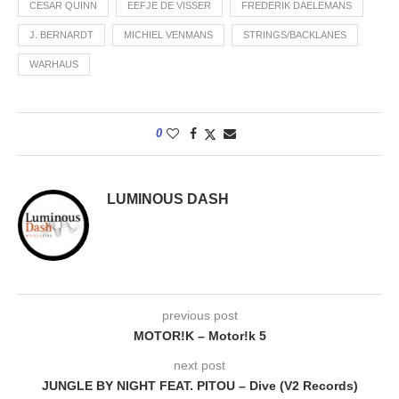
CESAR QUINN
EEFJE DE VISSER
FREDERIK DAELEMANS
J. BERNARDT
MICHIEL VENMANS
STRINGS/BACKLANES
WARHAUS
0
LUMINOUS DASH
previous post
MOTOR!K – Motor!k 5
next post
JUNGLE BY NIGHT FEAT. PITOU – Dive (V2 Records)