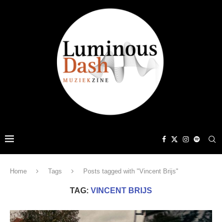
Home
Tags
Posts tagged with "Vincent Brijs"
TAG:
VINCENT BRIJS