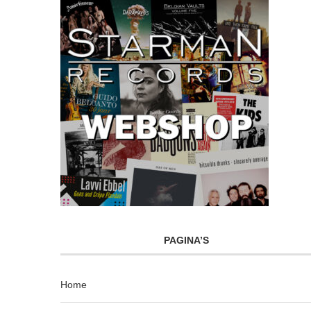
PAGINA’S
Home