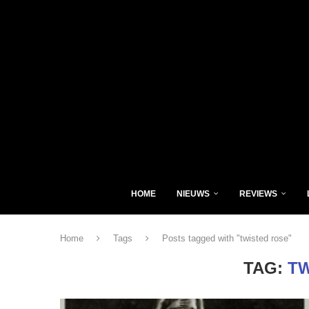
HOME
NIEUWS
REVIEWS
Home
Tags
Posts tagged with "twisted rose"
TAG:
TW