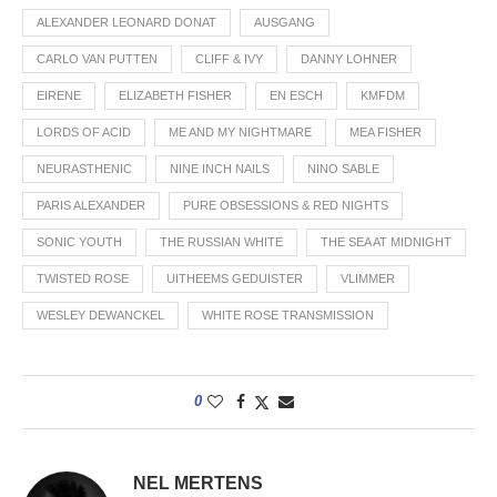
ALEXANDER LEONARD DONAT
AUSGANG
CARLO VAN PUTTEN
CLIFF & IVY
DANNY LOHNER
EIRENE
ELIZABETH FISHER
EN ESCH
KMFDM
LORDS OF ACID
ME AND MY NIGHTMARE
MEA FISHER
NEURASTHENIC
NINE INCH NAILS
NINO SABLE
PARIS ALEXANDER
PURE OBSESSIONS & RED NIGHTS
SONIC YOUTH
THE RUSSIAN WHITE
THE SEA AT MIDNIGHT
TWISTED ROSE
UITHEEMS GEDUISTER
VLIMMER
WESLEY DEWANCKEL
WHITE ROSE TRANSMISSION
0
NEL MERTENS