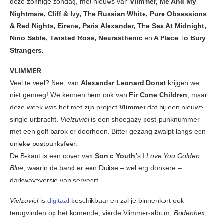
deze zonnige zondag, met nieuws van
Vlimmer, Me And My
Nightmare, Cliff & Ivy, The Russian White, Pure Obsessions
& Red Nights, Eirene, Paris Alexander, The Sea At Midnight,
Nino Sable, Twisted Rose, Neurasthenic
en
A Place To Bury
Strangers.
VLIMMER
Veel te veel? Nee, van
Alexander Leonard Donat
krijgen we
niet genoeg! We kennen hem ook van
Fir Cone Children
, maar
deze week was het met zijn project
Vlimmer
dat hij een nieuwe
single uitbracht.
Vielzuviel
is een shoegazy post-punknummer
met een golf barok er doorheen. Bitter gezang zwalpt langs een
unieke postpunksfeer.
De B-kant is een cover van
Sonic Youth’
s I
Love You Golden
Blue
, waarin de band er een Duitse – wel erg donkere –
darkwaveversie van serveert.
Vielzuviel
is
digitaal
beschikbaar en zal je binnenkort ook
terugvinden op het komende, vierde Vlimmer-album,
Bodenhex
,