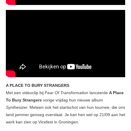
A PLACE TO BURY STRANGERS
Met een videoclip bij
Fear Of Transformation
lanceerde
A Place
To Bury Strangers
vorige vrijdag hun nieuwe album
Synthesizer.
Meteen ook het startschot van hun tournee, die ons
land jammer genoeg overslaat. Je kan hen wel op 21/09 aan het
werk kan zien op Vicefest in Groningen.