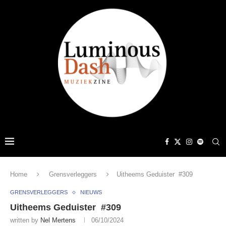
Home
Grensverleggers
Uitheems Geduister #309
GRENSVERLEGGERS
NIEUWS
Uitheems Geduister #309
written by
Nel Mertens
06/10/2024