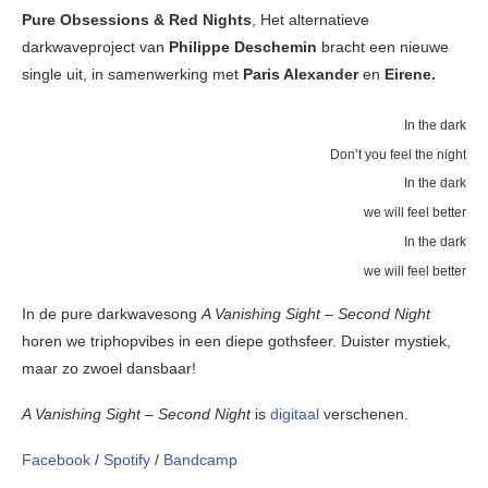
Pure Obsessions & Red Nights
, Het alternatieve
darkwaveproject van
Philippe Deschemin
bracht een nieuwe
single uit, in samenwerking met
Paris Alexander
en
Eirene.
In the dark
Don’t you feel the night
In the dark
we will feel better
In the dark
we will feel better
In de pure darkwavesong
A Vanishing Sight – Second Night
horen we triphopvibes in een diepe gothsfeer. Duister mystiek,
maar zo zwoel dansbaar!
A Vanishing Sight – Second Night
is
digitaal
verschenen.
Facebook
/
Spotify
/
Bandcamp