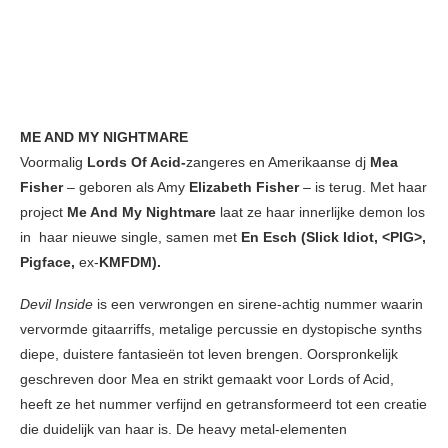
ME AND MY NIGHTMARE
Voormalig
Lords Of Acid-
zangeres en Amerikaanse dj
Mea
Fisher
– geboren als Amy
Elizabeth Fisher
– is terug. Met haar
project
Me And My Nightmare
laat ze haar innerlijke demon los
in haar nieuwe single, samen met
En Esch (Slick Idiot, <PIG>,
Pigface,
ex-
KMFDM).
Devil Inside
is een verwrongen en sirene-achtig nummer waarin
vervormde gitaarriffs, metalige percussie en dystopische synths
diepe, duistere fantasieën tot leven brengen. Oorspronkelijk
geschreven door Mea en strikt gemaakt voor Lords of Acid,
heeft ze het nummer verfijnd en getransformeerd tot een creatie
die duidelijk van haar is. De heavy metal-elementen