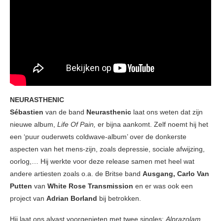
NEURASTHENIC
Sébastien
van de band
Neurasthenic
laat ons weten dat zijn
nieuwe album,
Life Of Pain,
er bijna aankomt. Zelf noemt hij het
een ‘puur ouderwets coldwave-album’ over de donkerste
aspecten van het mens-zijn, zoals depressie, sociale afwijzing,
oorlog,… Hij werkte voor deze release samen met heel wat
andere artiesten zoals o.a. de Britse band
Ausgang, Carlo Van
Putten
van
White Rose Transmission
en er was ook een
project van
Adrian Borland
bij betrokken.
Hij laat ons alvast voorgenieten met twee singles:
Alprazolam
,