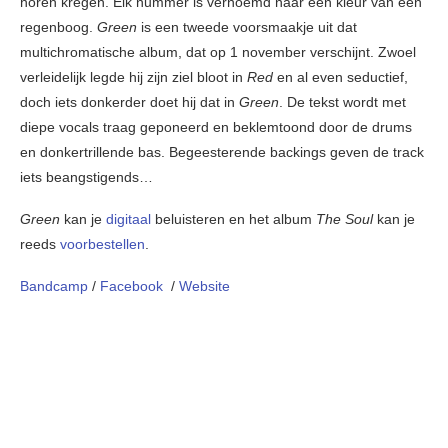
horen kregen. Elk nummer is vernoemd naar een kleur van een
regenboog.
Green
is een tweede voorsmaakje uit dat
multichromatische album, dat op 1 november verschijnt. Zwoel
verleidelijk legde hij zijn ziel bloot in
Red
en al even seductief,
doch iets donkerder doet hij dat in
Green
. De tekst wordt met
diepe vocals traag geponeerd en beklemtoond door de drums
en donkertrillende bas. Begeesterende backings geven de track
iets beangstigends…
Green
kan je
digitaal
beluisteren en het album
The Soul
kan je
reeds
voorbestellen
.
Bandcamp
/
Facebook
/
Website