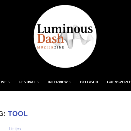
LIVE
FESTIVAL
INTERVIEW
BELGISCH
GRENSVERL
G:
TOOL
Lijstjes