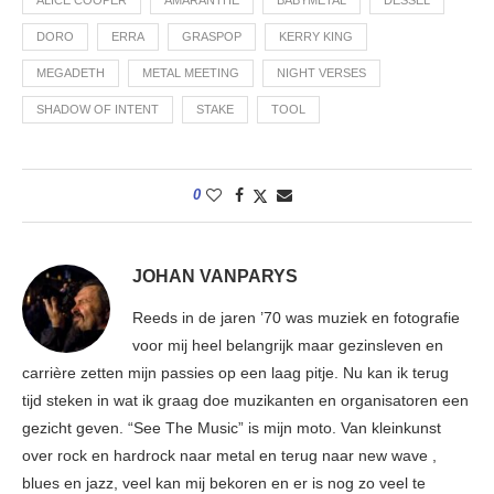
ALICE COOPER
AMARANTHE
BABYMETAL
DESSEL
DORO
ERRA
GRASPOP
KERRY KING
MEGADETH
METAL MEETING
NIGHT VERSES
SHADOW OF INTENT
STAKE
TOOL
0
JOHAN VANPARYS
Reeds in de jaren ’70 was muziek en fotografie
voor mij heel belangrijk maar gezinsleven en
carrière zetten mijn passies op een laag pitje. Nu kan ik terug
tijd steken in wat ik graag doe muzikanten en organisatoren een
gezicht geven. “See The Music” is mijn moto. Van kleinkunst
over rock en hardrock naar metal en terug naar new wave ,
blues en jazz, veel kan mij bekoren en er is nog zo veel te