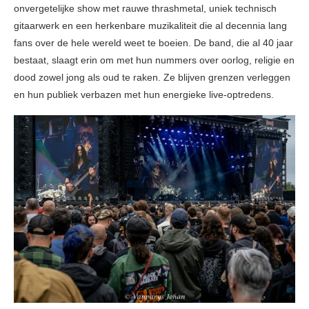
onvergetelijke show met rauwe thrashmetal, uniek technisch
gitaarwerk en een herkenbare muzikaliteit die al decennia lang
fans over de hele wereld weet te boeien. De band, die al 40 jaar
bestaat, slaagt erin om met hun nummers over oorlog, religie en
dood zowel jong als oud te raken. Ze blijven grenzen verleggen
en hun publiek verbazen met hun energieke live-optredens.