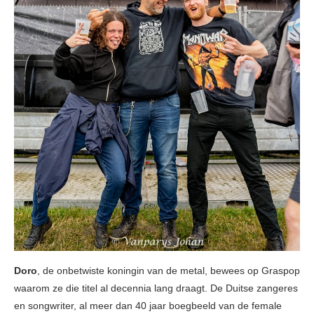
Doro
, de onbetwiste koningin van de metal, bewees op Graspop
waarom ze die titel al decennia lang draagt. De Duitse zangeres
en songwriter, al meer dan 40 jaar boegbeeld van de female