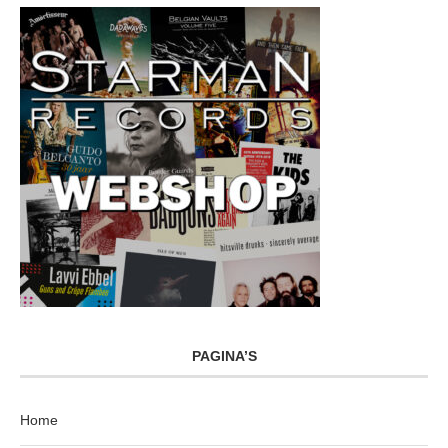
PAGINA’S
Home