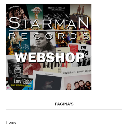
PAGINA’S
Home