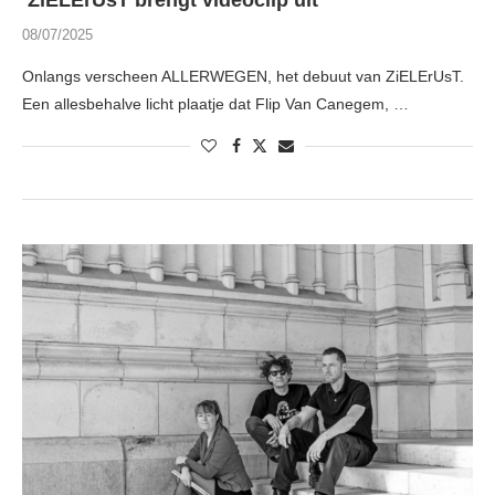
ZiELErUsT brengt videoclip uit
08/07/2025
Onlangs verscheen ALLERWEGEN, het debuut van ZiELErUsT.
Een allesbehalve licht plaatje dat Flip Van Canegem, …