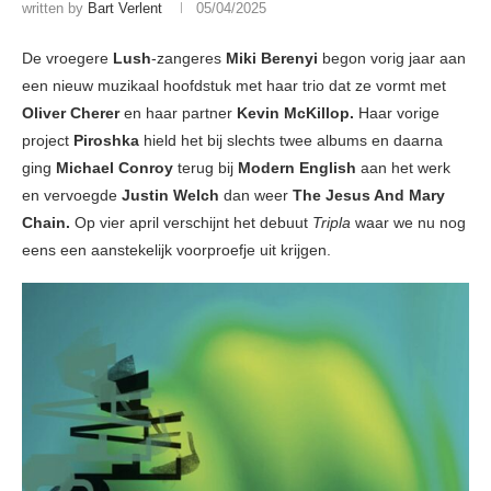
written by
Bart Verlent
05/04/2025
De vroegere
Lush
-zangeres
Miki Berenyi
begon vorig jaar aan
een nieuw muzikaal hoofdstuk met haar trio dat ze vormt met
Oliver Cherer
en haar partner
Kevin McKillop.
Haar vorige
project
Piroshka
hield het bij slechts twee albums en daarna
ging
Michael Conroy
terug bij
Modern English
aan het werk
en vervoegde
Justin Welch
dan weer
The Jesus And Mary
Chain.
Op vier april verschijnt het debuut
Tripla
waar we nu nog
eens een aanstekelijk voorproefje uit krijgen.