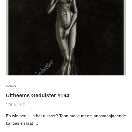
nieuws
Uitheems Geduister #194
17/07/2022
En wie ben jij in het duister? Toon me je meest angstaanjagende
kantjes en laat …