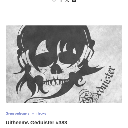
Grensverleggers
nieuws
Uitheems Geduister #383