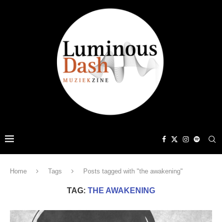
Home
Tags
Posts tagged with "the awakening"
TAG:
THE AWAKENING