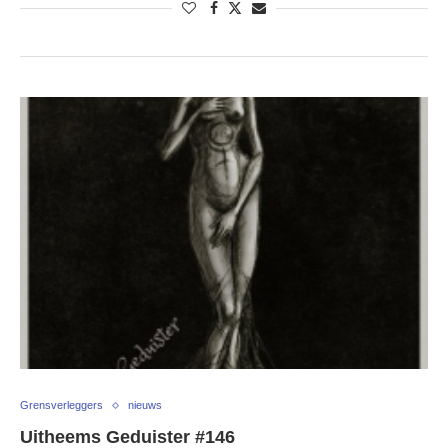
Grensverleggers
nieuws
Uitheems Geduister #146